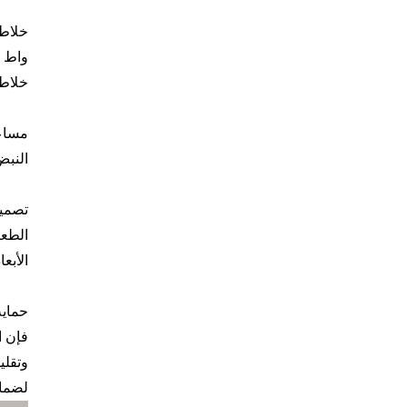
خلاط قائم احتراف
خلاط
النبض، بالإضاف
الأبع
فإن ا
وتقلي
لضما