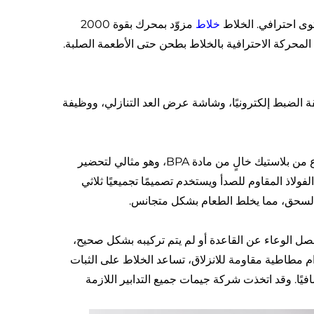
خلاط
مزوّد بمحرك بقوة 2000
مما يسمح للمعدات المحركة الاحترافية بالخلاط بطحن حتى الأطعمة الصلبة.
ام: يتمتع هذا الخلاط عالي الأداء بـ 4 برامج مسبقة الضبط إلكترونيًا، وشاشة عرض العد التنازلي، ووظيفة
تصميم ومواد آمنة: جسم زجاجة الخلاط القائم هو وعاء سعة 3 لترات مصنوع من بلاستيك خالٍ من مادة BPA، وهو مثالي لتحضير
 العائلة. يحتوي خلاط Gemat على 6 شفرات من الفولاذ المقاوم للصدأ ويستخدم تصميمًا تجميعيًا ثلاثي
ة السحق، مما يخلط الطعام بشكل متجانس.
واط على إعداد أمان. إذا تم فصل الوعاء عن القاعدة أو لم يتم تركيبه بشكل صحيح،
دام مطاطية مقاومة للانزلاق، تساعد الخلاط على الثبات
افيًا. وقد اتخذت شركة جيمات جميع التدابير اللازمة