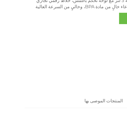
خلاط صناعي سعة 3 لتر مع لوحة تحكم باللمس، خلاط رقمي تجاري
ة BPA، وخاليٍ من السرعة العالية
المنتجات الموصى بها