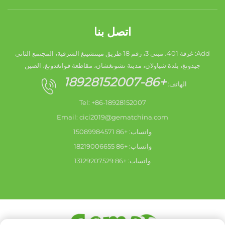
اتصل بنا
Add: غرفة 401، مبنى 3، رقم 18 طريق مينتشينغ الشرقية، المجتمع الثاني
جيدونغ، بلدة شياولان، مدينة تشونغشان، مقاطعة قوانغدونغ، الصين
+86-18928152007
الهاتف:
Tel: +86-18928152007
Email:
cici2019@gematchina.com
واتساب: +86 15089984571
واتساب: +86 18219006655
واتساب: +86 13129207529