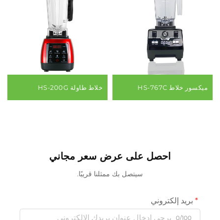
ميكسور خلاط HS-767C
خلاط طاولة HS-200G
احصل على عرض سعر مجاني
سيتصل بك ممثلنا قريبًا.
بريد إلكتروني
0/100