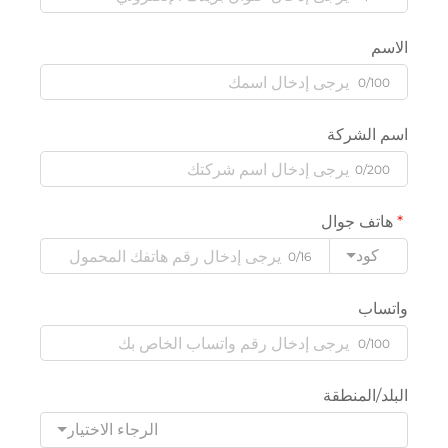
الاسم
0/100
اسم الشركة
0/200
هاتف جوال
كود
0/16
واتساب
0/100
البلد/المنطقة
الرجاء الاختيار