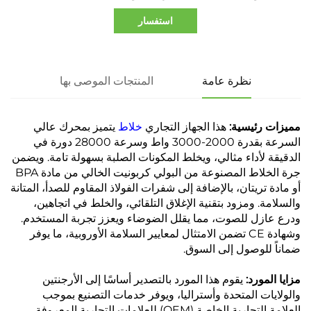
استفسار
نظرة عامة
المنتجات الموصى بها
مميزات رئيسية:
هذا الجهاز التجاري
خلاط
يتميز بمحرك عالي
السرعة بقدرة 2000-3000 واط وسرعة 28000 دورة في
الدقيقة لأداء مثالي، ويخلط المكونات الصلبة بسهولة تامة. ويضمن
جرة الخلاط المصنوعة من البولي كربونيت الخالي من مادة BPA
أو مادة تريتان، بالإضافة إلى شفرات الفولاذ المقاوم للصدأ، المتانة
والسلامة. ومزود بتقنية الإغلاق التلقائي، والخلط في اتجاهين،
ودرع عازل للصوت، مما يقلل الضوضاء ويعزز تجربة المستخدم.
وشهادة CE تضمن الامتثال لمعايير السلامة الأوروبية، ما يوفر
ضماناً للوصول إلى السوق.
مزايا المورد:
يقوم هذا المورد بالتصدير أساسًا إلى الأرجنتين
والولايات المتحدة وأستراليا، ويوفر خدمات التصنيع بموجب
العلامة التجارية الخاصة (OEM) للعلامات التجارية المعروفة،