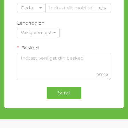
Code
0/16
Land/region
Vælg venligst
Besked
0/1000
Send