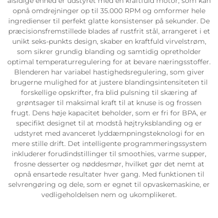
alsidige enhed er udstyret med en kraftfuld motor, som kan
opnå omdrejninger op til 35.000 RPM og omformer hele
ingredienser til perfekt glatte konsistenser på sekunder. De
præcisionsfremstillede blades af rustfrit stål, arrangeret i et
unikt seks-punkts design, skaber en kraftfuld virvelstrøm,
som sikrer grundig blanding og samtidig opretholder
optimal temperaturregulering for at bevare næringsstoffer.
Blenderen har variabel hastighedsregulering, som giver
brugerne mulighed for at justere blandingsintensiteten til
forskellige opskrifter, fra blid pulsning til skæring af
grøntsager til maksimal kraft til at knuse is og frossen
frugt. Dens høje kapacitet beholder, som er fri for BPA, er
specifikt designet til at modstå højtryksblanding og er
udstyret med avanceret lyddæmpningsteknologi for en
mere stille drift. Det intelligente programmeringssystem
inkluderer forudindstillinger til smoothies, varme supper,
frosne desserter og nøddesmør, hvilket gør det nemt at
opnå ensartede resultater hver gang. Med funktionen til
selvrengøring og dele, som er egnet til opvaskemaskine, er
vedligeholdelsen nem og ukomplikeret.