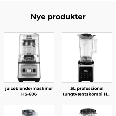
Nye produkter
juiceblendermaskiner
5L professionel
HS-606
tungtvægtskombi HS-
360C