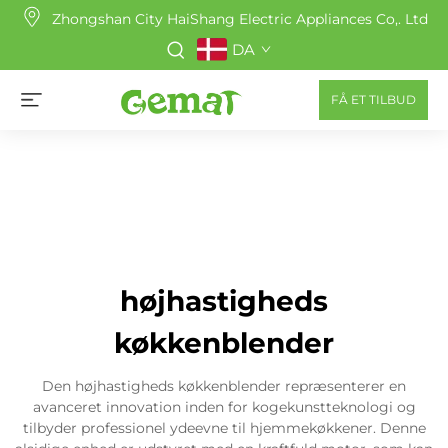
Zhongshan City HaiShang Electric Appliances Co,. Ltd
DA
FÅ ET TILBUD
højhastigheds
køkkenblender
Den højhastigheds køkkenblender repræsenterer en
avanceret innovation inden for kogekunstteknologi og
tilbyder professionel ydeevne til hjemmekøkkener. Denne