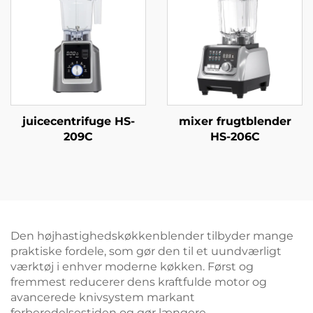
juicecentrifuge HS-
mixer frugtblender
209C
HS-206C
Den højhastighedskøkkenblender tilbyder mange
praktiske fordele, som gør den til et uundværligt
værktøj i enhver moderne køkken. Først og
fremmest reducerer dens kraftfulde motor og
avancerede knivsystem markant
forberedelsestiden og gør længere