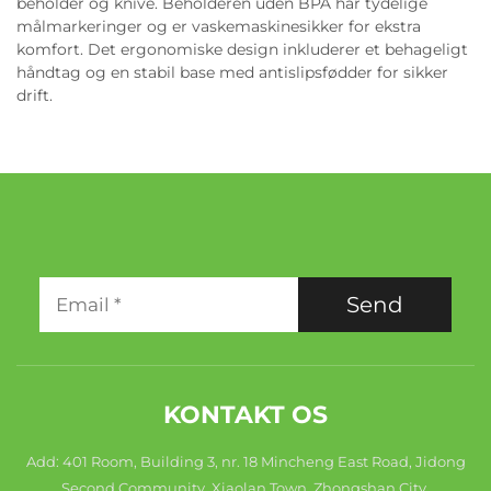
beholder og knive. Beholderen uden BPA har tydelige
målmarkeringer og er vaskemaskinesikker for ekstra
komfort. Det ergonomiske design inkluderer et behageligt
håndtag og en stabil base med antislipsfødder for sikker
drift.
Send
KONTAKT OS
Add: 401 Room, Building 3, nr. 18 Mincheng East Road, Jidong
Second Community, Xiaolan Town, Zhongshan City,