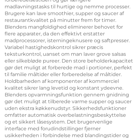
madlavningstasks til hurtige og nemme processer.
Brugere kan lave smoothier, supper og saucer af
restaurantkvalitet på minutter frem for timer.
Blenders mangfoldighed eliminerer behovet for
flere apparater, da den effektivt erstatter
madprocessorer, isterningeknusere og saftpresser.
Variabel hastighedskontrol sikrer præcis
teksturkontrol, uanset om man laver grove salsas
eller silkebløde pureer. Den store beholderkapacitet
gør det muligt at forberede mad i portioner, perfekt
til familie måltider eller forberedelse af måltider.
Holdbarheden af komponenter af kommerciel
kvalitet sikrer lang levetid og konstant ydeevne.
Blenders opvarmningsfunktion gennem gnidning
gør det muligt at tilberede varme supper og saucer
uden ekstra køkkenudstyr. Sikkerhedsfunktioner
omfatter automatisk overbelastningsbeskyttelse
og et sikkert låsesystem. Det brugervenlige
interface med forudindstillinger fjerner
usikkerheden i forbindelse med blandingstider og