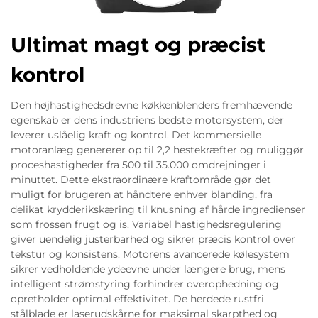
Ultimat magt og præcist
kontrol
Den højhastighedsdrevne køkkenblenders fremhævende
egenskab er dens industriens bedste motorsystem, der
leverer uslåelig kraft og kontrol. Det kommersielle
motoranlæg genererer op til 2,2 hestekræfter og muliggør
proceshastigheder fra 500 til 35.000 omdrejninger i
minuttet. Dette ekstraordinære kraftområde gør det
muligt for brugeren at håndtere enhver blanding, fra
delikat krydderikskæring til knusning af hårde ingredienser
som frossen frugt og is. Variabel hastighedsregulering
giver uendelig justerbarhed og sikrer præcis kontrol over
tekstur og konsistens. Motorens avancerede kølesystem
sikrer vedholdende ydeevne under længere brug, mens
intelligent strømstyring forhindrer overophedning og
opretholder optimal effektivitet. De herdede rustfri
stålblade er laserudskårne for maksimal skarpthed og