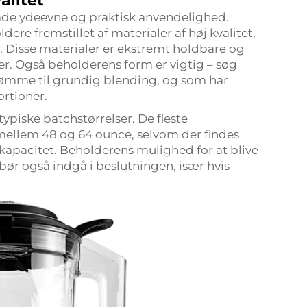
alitet
åde ydeevne og praktisk anvendelighed.
e fremstillet af materialer af høj kvalitet,
ål. Disse materialer er ekstremt holdbare og
er. Også beholderens form er vigtig – søg
strømme til grundig blending, og som har
rtioner.
ypiske batchstørrelser. De fleste
ellem 48 og 64 ounce, selvom der findes
kapacitet. Beholderens mulighed for at blive
ør også indgå i beslutningen, især hvis