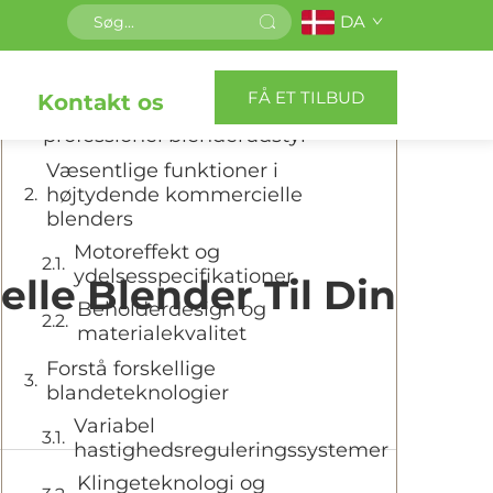
DA
Indholdsfortegnelse
FÅ ET TILBUD
Kontakt os
Gør den rigtige investering i
professionel blenderudstyr
Væsentlige funktioner i
højtydende kommercielle
blenders
Motoreffekt og
ydelsesspecifikationer
le Blender Til Din
Beholderdesign og
materialekvalitet
Forstå forskellige
blandeteknologier
Variabel
hastighedsreguleringssystemer
Klingeteknologi og