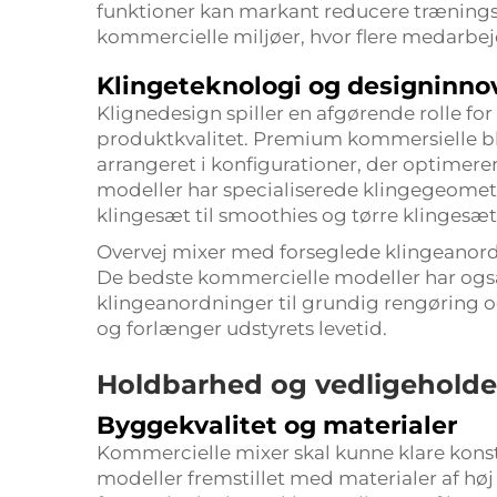
funktioner kan markant reducere træningsti
kommercielle miljøer, hvor flere medarbej
Klingeteknologi og designinno
Klignedesign spiller en afgørende rolle fo
produktkvalitet. Premium kommersielle ble
arrangeret i konfigurationer, der optimer
modeller har specialiserede klingegeometri
klingesæt til smoothies og tørre klingesæt t
Overvej mixer med forseglede klingeanord
De bedste kommercielle modeller har også
klingeanordninger til grundig rengøring o
og forlænger udstyrets levetid.
Holdbarhed og vedligeholdel
Byggekvalitet og materialer
Kommercielle mixer skal kunne klare konst
modeller fremstillet med materialer af høj