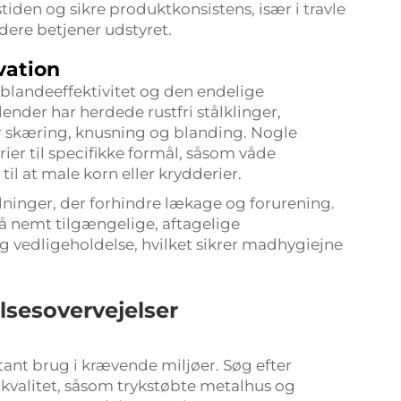
den og sikre produktkonsistens, især i travle
dere betjener udstyret.
vation
r blandeeffektivitet og den endelige
nder har herdede rustfri stålklinger,
er skæring, knusning og blanding. Nogle
er til specifikke formål, såsom våde
il at male korn eller krydderier.
ninger, der forhindre lækage og forurening.
 nemt tilgængelige, aftagelige
g vedligeholdelse, hvilket sikrer madhygiejne
sesovervejelser
ant brug i krævende miljøer. Søg efter
 kvalitet, såsom trykstøbte metalhus og