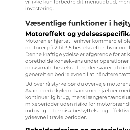
vil ikke kun forbedre dit menuudbud, men o
investering.
Væsentlige funktioner i høj
Motoreffekt og ydelsesspecifik
Motoren er hjertet i enhver kommerciel ble
motorer på 2 til 3,5 hestekræfter, hvor nogl
Denne kraftige ydelse er afgørende for at
opretholde konsekvens under operationer
maksimale hestekræfter, der svarer til din 
generelt en bedre evne til at håndtere tætt
Ud over rå styrke bør du overveje motore
Avancerede kølemekanismer hjælper med 
kontinuerlig brug, mens længere tændslut
mixeperioder uden risiko for motorbrændt
indbygget termisk beskyttelse og effektive 
ydeevne i travle perioder.