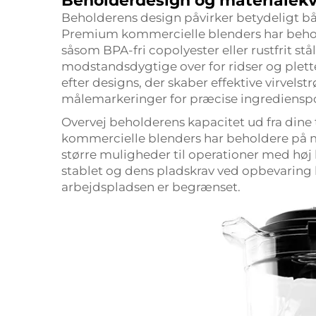
Beholderdesign og materialekv
Beholderens design påvirker betydeligt b
Premium kommercielle blenders har beholder
såsom BPA-fri copolyester eller rustfrit st
modstandsdygtige over for ridser og plett
efter designs, der skaber effektive virvel
målemarkeringer for præcise ingredienspo
Overvej beholderens kapacitet ud fra dine t
kommercielle blenders har beholdere på m
større muligheder til operationer med høj 
stablet og dens pladskrav ved opbevaring b
arbejdspladsen er begrænset.