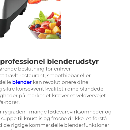
i professionel blenderudstyr
gørende beslutning for enhver
 travlt restaurant, smoothiebar eller
ielle
blender
kan revolutionere dine
 sikre konsekvent kvalitet i dine blandede
igheder på markedet kræver et velovervejet
faktorer.
gør rygraden i mange fødevarevirksomheder og
uppe til knust is og frosne drikke. At forstå
 de rigtige kommersielle blenderfunktioner,