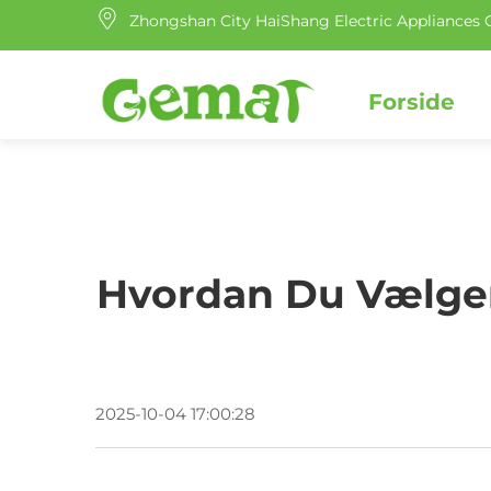
Zhongshan City HaiShang Electric Appliances C
Forside
Hvordan Du Vælger
2025-10-04 17:00:28