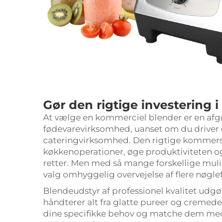
Gør den rigtige investering 
At vælge en
kommerciel blender
er en af
fødevarevirksomhed, uanset om du driver et
cateringvirksomhed. Den rigtige kommers
køkkenoperationer, øge produktiviteten og
retter. Men med så mange forskellige mul
valg omhyggelig overvejelse af flere nøgle
Blendeudstyr af professionel kvalitet ud
håndterer alt fra glatte pureer og cremede s
dine specifikke behov og matche dem med