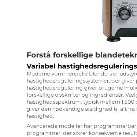
Forstå forskellige blandetek
Variabel hastighedsregulering
Moderne kommercielle blenders er udstyre
hastighedsreguleringssystemer, der giver 
hastighedsregulering giver brugerne mulig
forskellige opskrifter og ingredienser. Væ
hastighedsspektrum, typisk mellem 1.500 o
giver den nødvendige alsidighed til alt fr
hastighed.
Avancerede modeller har programmerbare h
programmer, der sikrer konsekvente result