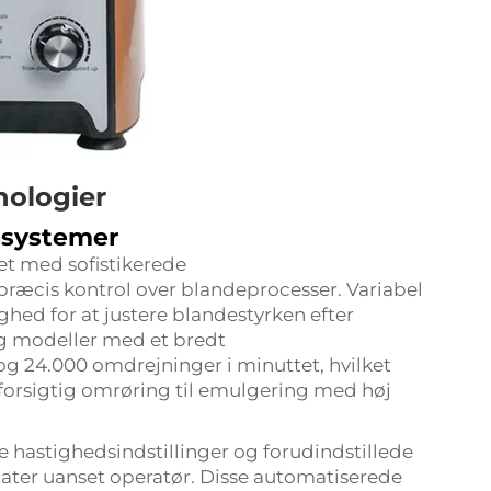
nologier
ssystemer
t med sofistikerede
præcis kontrol over blandeprocesser. Variabel
hed for at justere blandestyrken efter
lg modeller med et bredt
g 24.000 omdrejninger i minuttet, hvilket
a forsigtig omrøring til emulgering med høj
astighedsindstillinger og forudindstillede
ater uanset operatør. Disse automatiserede