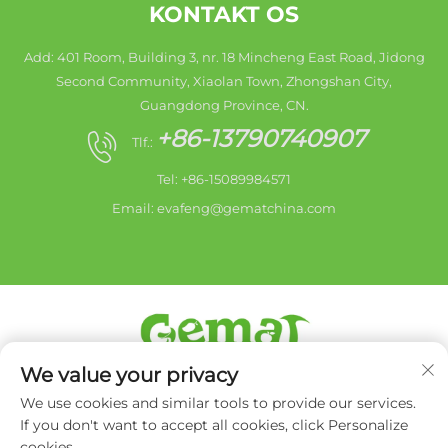
KONTAKT OS
Add: 401 Room, Building 3, nr. 18 Mincheng East Road, Jidong
Second Community, Xiaolan Town, Zhongshan City,
Guangdong Province, CN.
+86-13790740907
Tlf.:
Tel: +86-15089984571
Email:
evafeng@gematchina.com
We value your privacy
Copyright © 2026 Zhongshan city HaiShang Electric
Appliances Co,. Ltd. Alle rettigheder forbeholdes. -
We use cookies and similar tools to provide our services.
Privatlivspolitik
If you don't want to accept all cookies, click Personalize
cookies.