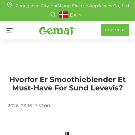
Zhongshan City HaiShang Electric Appliances Co,. Ltd
DA
Få et tilbud
Hvorfor Er Smoothieblender Et
Must-Have For Sund Levevis?
2026-03-16 17:53:00