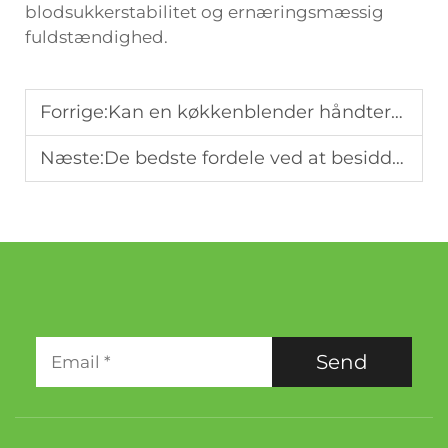
blodsukkerstabilitet og ernæringsmæssig
fuldstændighed.
Forrige:
Kan en køkkenblender håndtere mere end bare smoothies?
Næste:
De bedste fordele ved at besidde en dedikeret smoothieblender
Send