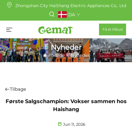
Zhongshan City HaiShang Electric Appliances Co,. Ltd
DA
Få et tilbud
Nyheder
Forside
>
Nyheder
Tilbage
Første Salgschampion: Vokser sammen hos
Haishang
Jun 11, 2026