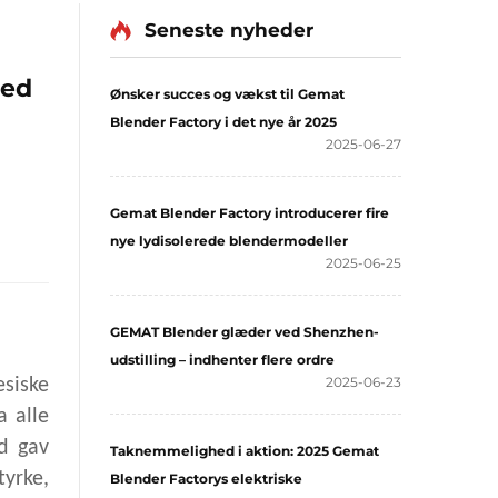
Seneste nyheder
med
Ønsker succes og vækst til Gemat
Blender Factory i det nye år 2025
2025-06-27
Gemat Blender Factory introducerer fire
nye lydisolerede blendermodeller
2025-06-25
GEMAT Blender glæder ved Shenzhen-
udstilling – indhenter flere ordre
2025-06-23
siske
a alle
ed gav
Taknemmelighed i aktion: 2025 Gemat
yrke,
Blender Factorys elektriske