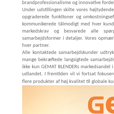
brandprofessionalisme og innovative fordele
Under udstillingen skilte vores højtydend
opgraderede funktioner og omkostningseffe
kommunikerede tålmodigt med hver kunde, 
markedskrav og besvarede alle spørg
samarbejdsformer i detaljer. Vores opmær
hver partner.
Alle kontaktede samarbejdskunder udtrykt
mange bekræftede langsigtede samarbejdsi
ikke kun GEMAT BLENDERs markedsandel i
udlandet. I fremtiden vil vi fortsat fokus
flere produkter af høj kvalitet til globale k