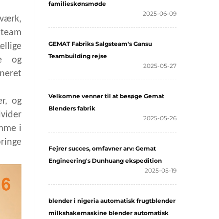
familieskønsmøde
2025-06-09
dværk,
e team
GEMAT Fabriks Salgsteam's Gansu
llige
Teambuilding rejse
ce og
2025-05-27
neret
Velkomne venner til at besøge Gemat
r, og
Blenders fabrik
vider
2025-05-26
mme i
bringe
Fejrer succes, omfavner arv: Gemat
Engineering's Dunhuang ekspedition
2025-05-19
blender i nigeria automatisk frugtblender
milkshakemaskine blender automatisk