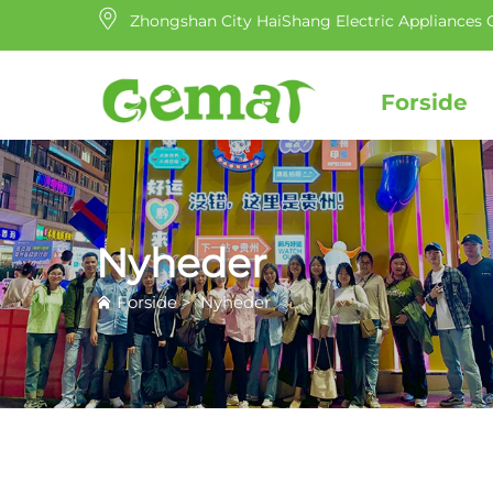
Zhongshan City HaiShang Electric Appliances C
Forside
Nyheder
Forside
>
Nyheder