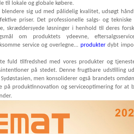
 til lokale og globale købere.
e blendere sig ud med pålidelig kvalitet, udsøgt hån
ktive priser. Det professionelle salgs- og teknisk
skræddersyede løsninger i henhold til deres forske
smål om produktets ydeevne, eftersalgsservi
ksomme service og overlegne...
produkter
dybt impo
e fuld tilfredshed med vores produkter og tjeneste
ntentioner på stedet. Denne frugtbare udstilling ud
 Sydøstasien, men konsoliderer også brandets omdø
ere på produktinnovation og serviceoptimering for at 
under.