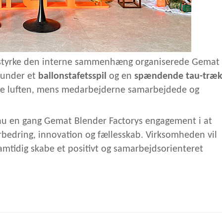
g styrke den interne sammenhæng organiserede Gemat
runder et
ballonstafetsspil
og en
spændende tau-træk
ldte luften, mens medarbejderne samarbejdede og
u en gang Gemat Blender Factorys engagement i at
rbedring, innovation og fællesskab. Virksomheden vil
amtidig skabe et positivt og samarbejdsorienteret