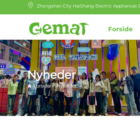
Zhongshan City HaiShang Electric Appliances C
Forside
Nyheder
Forside
>
Nyheder