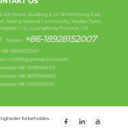
ONTAKT OS
: 401 Room, Building 3, nr. 18 Mincheng East
d, Jidong Second Community, Xiaolan Town,
ngshan City, Guangdong Province, CN.
+86-18928152007
Telefon:
: +86-18928152007
il:
cici2019@gematchina.com
tsApp:+86 15089984571
tsApp:+86 18219006655
tsApp:+86 13129207529
ttigheder forbeholdes. -