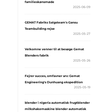
familieskønsmøde
2025-06-09
GEMAT Fabriks Salgsteam's Gansu
Teambuilding rejse
2025-05-27
Velkomne venner til at besøge Gemat
Blenders fabrik
2025-05-26
Fejrer succes, omfavner arv: Gemat
Engineering's Dunhuang ekspedition
2025-05-19
blender i nigeria automatisk frugtblender
milkshakemaskine blender automatisk