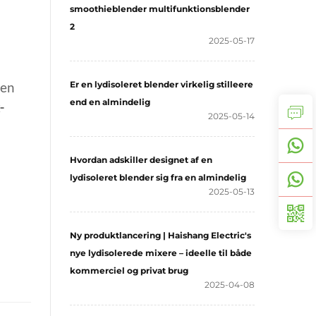
smoothieblender multifunktionsblender
2
2025-05-17
Er en lydisoleret blender virkelig stilleere
 en
end en almindelig
-
2025-05-14
Hvordan adskiller designet af en
lydisoleret blender sig fra en almindelig
2025-05-13
Ny produktlancering | Haishang Electric's
nye lydisolerede mixere – ideelle til både
kommerciel og privat brug
2025-04-08