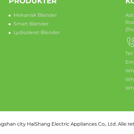
PRODUKTER
K
Mekanisk Blender
Add
Roa
Smart Blender
Zho
Lydisoleret Blender
Tel
Ema
Wha
Wha
Wha
shan city HaiShang Electric Appliances Co,. Ltd. Alle re