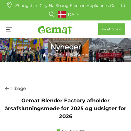
Zhongshan City HaiShang Electric Appliances Co,. Ltd
DA
Få et tilbud
Nyheder
Forside
>
Nyheder
Tilbage
Gemat Blender Factory afholder
årsafslutningsmøde for 2025 og udsigter for
2026