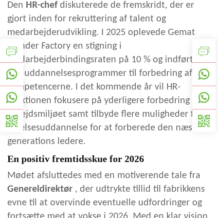
Den
HR-chef
diskuterede de fremskridt, der er
gjort inden for rekruttering af talent og
medarbejderudvikling. I 2025 oplevede Gemat
Blender Factory en stigning i
medarbejderbindingsraten på 10 % og indførte
nye uddannelsesprogrammer til forbedring af
kompetencerne. I det kommende år vil HR-
funktionen fokusere på yderligere forbedring af
arbejdsmiljøet samt tilbyde flere muligheder for
ledelsesuddannelse for at forberede den næste
generations ledere.
En positiv fremtidsskue for 2026
Mødet afsluttedes med en motiverende tale fra
Genereldirektør
, der udtrykte tillid til fabrikkens
evne til at overvinde eventuelle udfordringer og
fortsætte med at vokse i 2026. Med en klar vision,