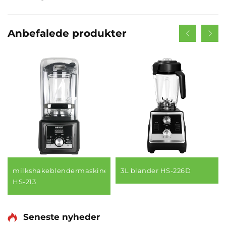
Anbefalede produkter
milkshakeblendermaskine
3L blander HS-226D
HS-213
Seneste nyheder