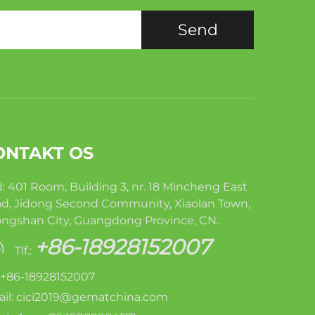
Send
ONTAKT OS
: 401 Room, Building 3, nr. 18 Mincheng East
d, Jidong Second Community, Xiaolan Town,
ngshan City, Guangdong Province, CN.
+86-18928152007
Tlf.:
: +86-18928152007
il:
cici2019@gematchina.com