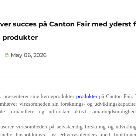
over succes på Canton Fair med yderst f
produkter
May 06, 2026
. præsenterer sine kerneprodukter
produkter
på Canton Fair. 
fremhæver virksomheden sin forsknings- og udviklingskapacite
bale forhandlere og udforsker aktivt samarbejdsmulighe
kuserer virksomheden på selvstændig forskning og udviklin
ionelle husholdnings- og erhvervsblenders med funktion