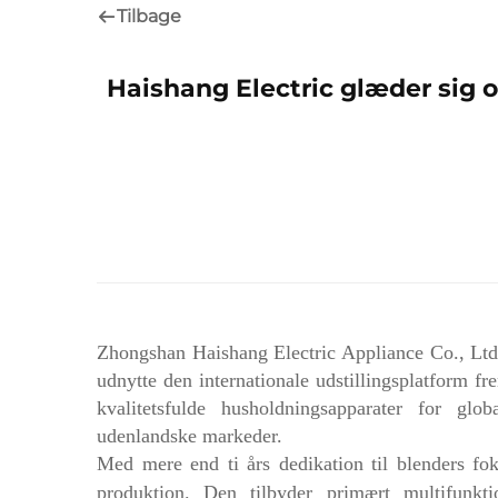
Tilbage
Haishang Electric glæder sig 
Zhongshan Haishang Electric Appliance Co., Ltd
udnytte den internationale udstillingsplatform 
kvalitetsfulde husholdningsapparater for glo
udenlandske markeder.
Med mere end ti års dedikation til blenders fo
produktion. Den tilbyder primært multifunkt