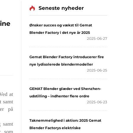
Seneste nyheder
ine
Ønsker succes og vækst til Gemat
Blender Factory i det nye år 2025
2025-06-27
Gemat Blender Factory introducerer fire
nye lydisolerede blendermodeller
2025-06-25
GEMAT Blender glæder ved Shenzhen-
Ved at
udstilling – indhenter flere ordre
t samt
2025-06-23
der på
Taknemmelighed i aktion: 2025 Gemat
g samt
Blender Factorys elektriske
er som