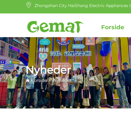
Zhongshan City HaiShang Electric Appliances C
Forside
Nyheder
Forside
>
Nyheder