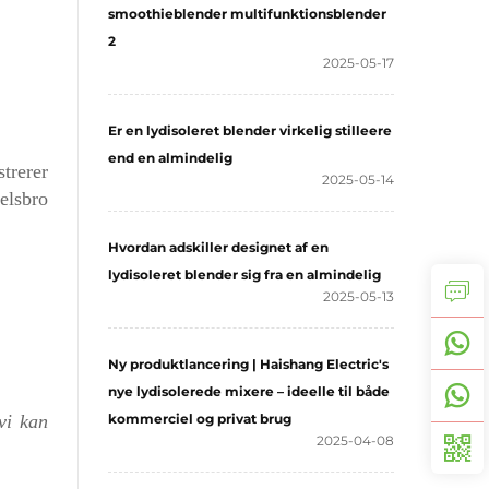
smoothieblender multifunktionsblender
2
2025-05-17
Er en lydisoleret blender virkelig stilleere
end en almindelig
trerer
2025-05-14
elsbro
Hvordan adskiller designet af en
lydisoleret blender sig fra en almindelig
2025-05-13
Ny produktlancering | Haishang Electric's
nye lydisolerede mixere – ideelle til både
vi kan
kommerciel og privat brug
2025-04-08