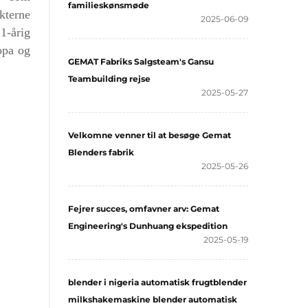
familieskønsmøde
kterne
2025-06-09
n
1
-årig
opa og
GEMAT Fabriks Salgsteam's Gansu
Teambuilding rejse
2025-05-27
Velkomne venner til at besøge Gemat
Blenders fabrik
2025-05-26
Fejrer succes, omfavner arv: Gemat
Engineering's Dunhuang ekspedition
2025-05-19
blender i nigeria automatisk frugtblender
milkshakemaskine blender automatisk