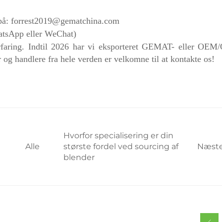
 på:
forrest2019@gematchina.com
atsApp eller WeChat)
rfaring. Indtil 2026 har vi eksporteret GEMAT- eller OE
 og handlere fra hele verden er velkomne til at kontakte os!
Hvorfor specialisering er din
Alle
største fordel ved sourcing af
Næst
blender