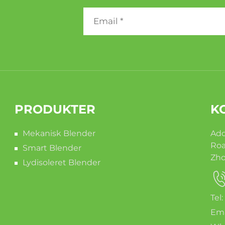
PRODUKTER
K
Mekanisk Blender
Add
Roa
Smart Blender
Zho
Lydisoleret Blender
Tel
Ema