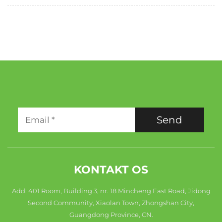
Send
KONTAKT OS
Add: 401 Room, Building 3, nr. 18 Mincheng East Road, Jidong
Second Community, Xiaolan Town, Zhongshan City,
Guangdong Province, CN.