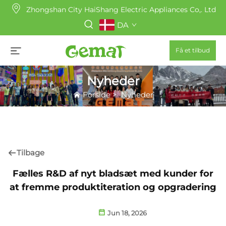
Zhongshan City HaiShang Electric Appliances Co,. Ltd
DA
Få et tilbud
Nyheder
Forside
>
Nyheder
Tilbage
Fælles R&D af nyt bladsæt med kunder for
at fremme produktiteration og opgradering
Jun 18, 2026