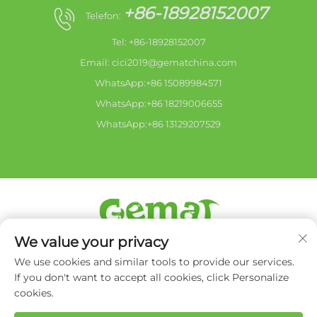
+86-18928152007
Telefon:
Tel: +86-18928152007
Email:
cici2019@gematchina.com
WhatsApp:+86 15089984571
WhatsApp:+86 18219006655
WhatsApp:+86 13129207529
We value your privacy
Copyright © 2026 Zhongshan city HaiShang Electric
Appliances Co,. Ltd. Alle rettigheder forbeholdes. -
We use cookies and similar tools to provide our services.
Privatlivspolitik
If you don't want to accept all cookies, click Personalize
cookies.