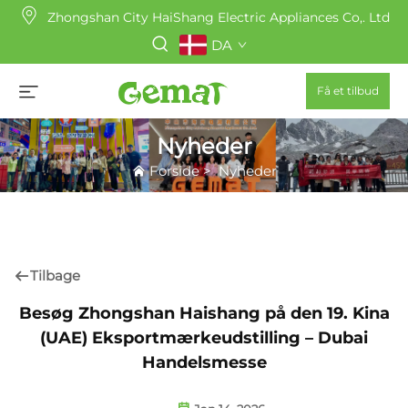
Zhongshan City HaiShang Electric Appliances Co,. Ltd
DA
Få et tilbud
Nyheder
Forside
>
Nyheder
Tilbage
Besøg Zhongshan Haishang på den 19. Kina
(UAE) Eksportmærkeudstilling – Dubai
Handelsmesse