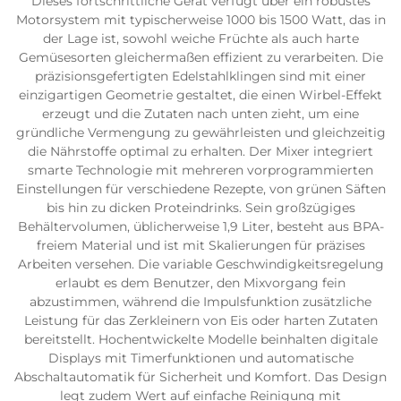
Dieses fortschrittliche Gerät verfügt über ein robustes
Motorsystem mit typischerweise 1000 bis 1500 Watt, das in
der Lage ist, sowohl weiche Früchte als auch harte
Gemüsesorten gleichermaßen effizient zu verarbeiten. Die
präzisionsgefertigten Edelstahlklingen sind mit einer
einzigartigen Geometrie gestaltet, die einen Wirbel-Effekt
erzeugt und die Zutaten nach unten zieht, um eine
gründliche Vermengung zu gewährleisten und gleichzeitig
die Nährstoffe optimal zu erhalten. Der Mixer integriert
smarte Technologie mit mehreren vorprogrammierten
Einstellungen für verschiedene Rezepte, von grünen Säften
bis hin zu dicken Proteindrinks. Sein großzügiges
Behältervolumen, üblicherweise 1,9 Liter, besteht aus BPA-
freiem Material und ist mit Skalierungen für präzises
Arbeiten versehen. Die variable Geschwindigkeitsregelung
erlaubt es dem Benutzer, den Mixvorgang fein
abzustimmen, während die Impulsfunktion zusätzliche
Leistung für das Zerkleinern von Eis oder harten Zutaten
bereitstellt. Hochentwickelte Modelle beinhalten digitale
Displays mit Timerfunktionen und automatische
Abschaltautomatik für Sicherheit und Komfort. Das Design
legt zudem Wert auf einfache Reinigung mit