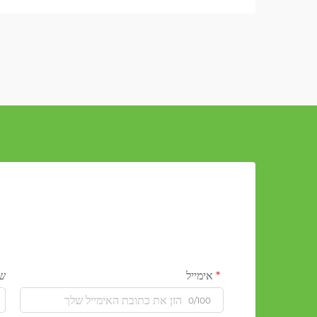
אימייל
ש
0/100