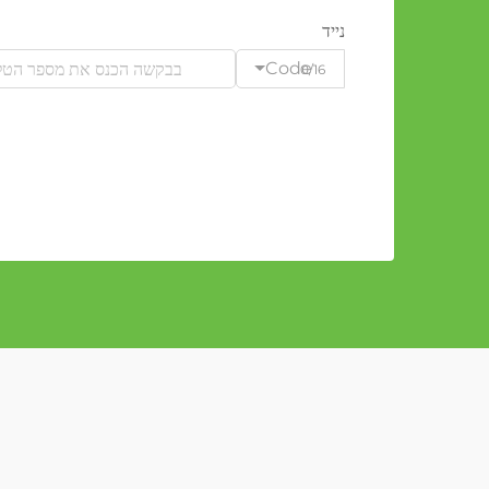
נייד
Code
0/16