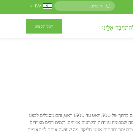
IW
קבל תקציב
הִתְחַבֵּר אֵלֵינוּ
המקשה המיוצרת בסין מייצגת שילוב מושלם בין פונקציונליות לנגישות במחיר בישול מודרני. מכשירים אלו לרוב מצוידים במנועים עוצמתיים בתווך של 300 וואט עד 1500 וואט, והם מסוגלים לבצע
ופסאות עמידות מפלסטיק או זכוכית, מה שמבטיח עמידות וביצועים אמינים. דגמים רבים מצוידים
חימום יתר ותחתית אנטי-חליקה, מה שעושה אותם למתאימים