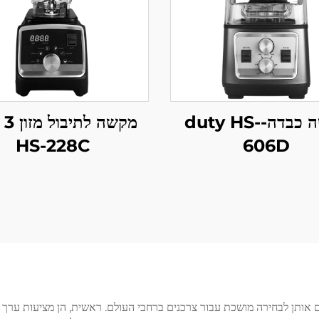
מקשה כבדה-duty HS-
מקש
HS-228C
606D
אותן לבחירה מושכת עבור צרכנים ברחבי העולם. ראשית, הן מציעות ערך מו