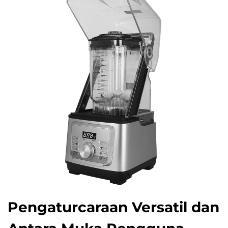
Pengaturcaraan Versatil dan