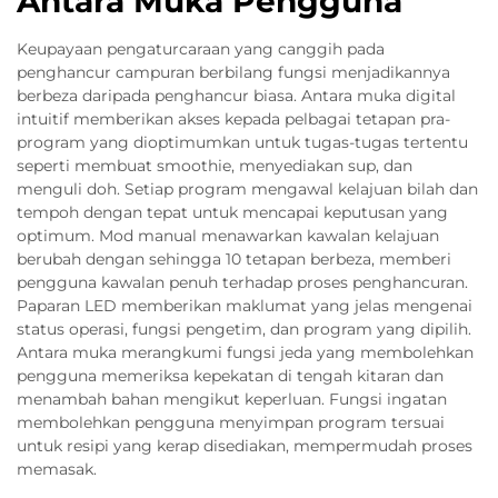
Antara Muka Pengguna
Keupayaan pengaturcaraan yang canggih pada
penghancur campuran berbilang fungsi menjadikannya
berbeza daripada penghancur biasa. Antara muka digital
intuitif memberikan akses kepada pelbagai tetapan pra-
program yang dioptimumkan untuk tugas-tugas tertentu
seperti membuat smoothie, menyediakan sup, dan
menguli doh. Setiap program mengawal kelajuan bilah dan
tempoh dengan tepat untuk mencapai keputusan yang
optimum. Mod manual menawarkan kawalan kelajuan
berubah dengan sehingga 10 tetapan berbeza, memberi
pengguna kawalan penuh terhadap proses penghancuran.
Paparan LED memberikan maklumat yang jelas mengenai
status operasi, fungsi pengetim, dan program yang dipilih.
Antara muka merangkumi fungsi jeda yang membolehkan
pengguna memeriksa kepekatan di tengah kitaran dan
menambah bahan mengikut keperluan. Fungsi ingatan
membolehkan pengguna menyimpan program tersuai
untuk resipi yang kerap disediakan, mempermudah proses
memasak.