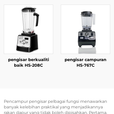
pengisar berkualiti
pengisar campuran
baik HS-208C
HS-767C
Pencampur pengisar pelbagai fungsi menawarkan
banyak kelebihan praktikal yang menjadikannya
rakan dapur yang tidak boleh dipisahkan. Pertama,