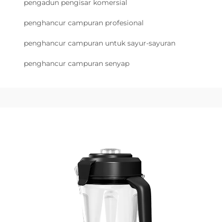
pengadun pengisar komersial
penghancur campuran profesional
penghancur campuran untuk sayur-sayuran
penghancur campuran senyap