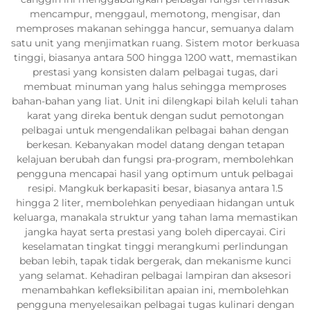
mencampur, menggaul, memotong, mengisar, dan
memproses makanan sehingga hancur, semuanya dalam
satu unit yang menjimatkan ruang. Sistem motor berkuasa
tinggi, biasanya antara 500 hingga 1200 watt, memastikan
prestasi yang konsisten dalam pelbagai tugas, dari
membuat minuman yang halus sehingga memproses
bahan-bahan yang liat. Unit ini dilengkapi bilah keluli tahan
karat yang direka bentuk dengan sudut pemotongan
pelbagai untuk mengendalikan pelbagai bahan dengan
berkesan. Kebanyakan model datang dengan tetapan
kelajuan berubah dan fungsi pra-program, membolehkan
pengguna mencapai hasil yang optimum untuk pelbagai
resipi. Mangkuk berkapasiti besar, biasanya antara 1.5
hingga 2 liter, membolehkan penyediaan hidangan untuk
keluarga, manakala struktur yang tahan lama memastikan
jangka hayat serta prestasi yang boleh dipercayai. Ciri
keselamatan tingkat tinggi merangkumi perlindungan
beban lebih, tapak tidak bergerak, dan mekanisme kunci
yang selamat. Kehadiran pelbagai lampiran dan aksesori
menambahkan kefleksibilitan apaian ini, membolehkan
pengguna menyelesaikan pelbagai tugas kulinari dengan