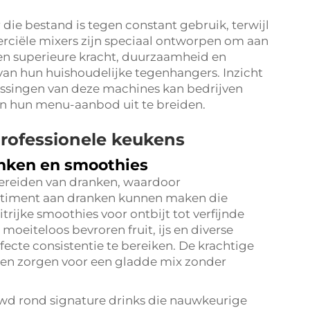
die bestand is tegen constant gebruik, terwijl
ciële mixers zijn speciaal ontworpen om aan
den superieure kracht, duurzaamheid en
van hun huishoudelijke tegenhangers. Inzicht
passingen van deze machines kan bedrijven
en hun menu-aanbod uit te breiden.
professionele keukens
anken en smoothies
 bereiden van dranken, waardoor
rtiment aan dranken kunnen maken die
rijke smoothies voor ontbijt tot verfijnde
oeiteloos bevroren fruit, ijs en diverse
ecte consistentie te bereiken. De krachtige
en zorgen voor een gladde mix zonder
wd rond signature drinks die nauwkeurige