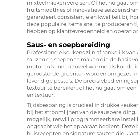
mixtechnieken vereisen. Of het nu gaat om 
fruitsmoothies of innovatieve seizoensdra
garandeert consistentie en kwaliteit bij 
deze populaire items snel te produceren ti
hebben op klanttevredenheid en operatione
Saus- en soepbereiding
Professionele keukens zijn afhankelijk va
sauzen en soepen te maken die de basis v
motoren kunnen zowel warme als koude in
geroosterde groenten worden omgezet in r
levendige pesto's. De precisiebedieningso
textuur te bereiken, of het nu gaat om ee
en textuur.
Tijdsbesparing is cruciaal in drukke keu
bij het stroomlijnen van de sausbereidin
mogelijk, terwijl programmeerbare instell
ongeacht wie het apparaat bedient. Deze b
huisrecepten en signature sauzen die klan