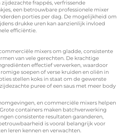
zijdezachte frappés, verfrissende
nkjes, een betrouwbare professionele mixer
honderden porties per dag. De mogelijkheid om
jdens drukke uren kan aanzienlijk invloed
le efficiëntie.
n commerciële mixers om gladde, consistente
ormen van vele gerechten. De krachtige
grediënten effectief verwerken, waardoor
omige soepen of verse kruiden en oliën in
pties stellen koks in staat om de gewenste
n zijdezachte puree of een saus met meer body
kenomgevingen, en commerciële mixers helpen
g. Grote containers maken batchverwerking
ingen consistente resultaten garanderen,
etrouwbaarheid is vooral belangrijk voor
ten leren kennen en verwachten.