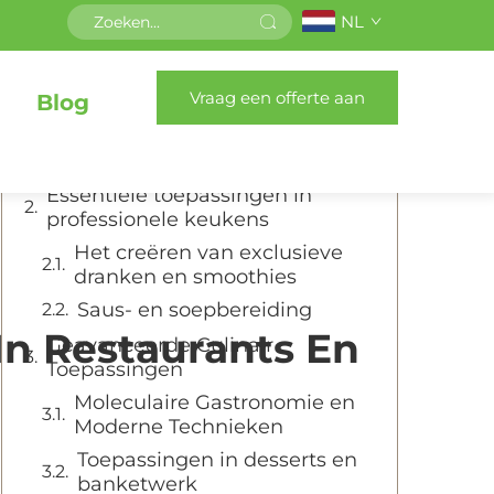
NL
Inhoudsopgave
Vraag een offerte aan
Blog
De professionele bereiding van
voedsel revolutioneren met
krachtige mixers
Essentiële toepassingen in
professionele keukens
Het creëren van exclusieve
dranken en smoothies
Saus- en soepbereiding
In Restaurants En
Geavanceerde Culinair
Toepassingen
Moleculaire Gastronomie en
Moderne Technieken
Toepassingen in desserts en
banketwerk