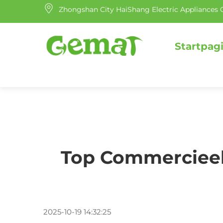
Zhongshan City HaiShang Electric Appliances Co
Startpag
Top Commercieel 
2025-10-19 14:32:25