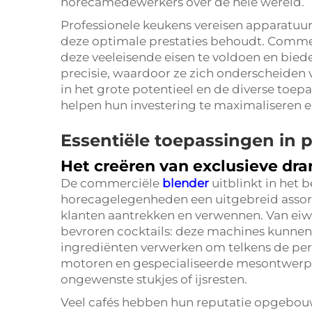
horecamedewerkers over de hele wereld.
Professionele keukens vereisen apparatuur 
deze optimale prestaties behoudt. Commer
deze veeleisende eisen te voldoen en bie
precisie, waardoor ze zich onderscheiden 
in het grote potentieel en de diverse toe
helpen hun investering te maximaliseren 
Essentiële toepassingen in 
Het creëren van exclusieve dr
De commerciële
blender
uitblinkt in het
horecagelegenheden een uitgebreid asso
klanten aantrekken en verwennen. Van eiwit
bevroren cocktails: deze machines kunnen m
ingrediënten verwerken om telkens de perf
motoren en gespecialiseerde mesontwerp
ongewenste stukjes of ijsresten.
Veel cafés hebben hun reputatie opgebou