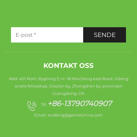
SENDE
KONTAKT OSS
Add: 401 Rom, Bygning 3, nr. 18 Mincheng east Road, Jidong
andre fellesskap, Xiaolan by, Zhongshan by, provinsen
Guangdong, CN.
+86-13790740907
Tlf:
Email:
evafeng@gematchina.com