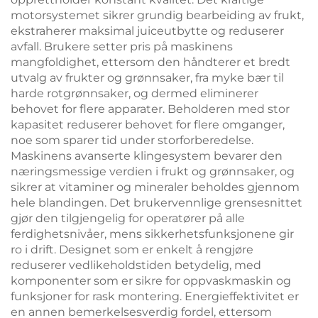
motorsystemet sikrer grundig bearbeiding av frukt,
ekstraherer maksimal juiceutbytte og reduserer
avfall. Brukere setter pris på maskinens
mangfoldighet, ettersom den håndterer et bredt
utvalg av frukter og grønnsaker, fra myke bær til
harde rotgrønnsaker, og dermed eliminerer
behovet for flere apparater. Beholderen med stor
kapasitet reduserer behovet for flere omganger,
noe som sparer tid under storforberedelse.
Maskinens avanserte klingesystem bevarer den
næringsmessige verdien i frukt og grønnsaker, og
sikrer at vitaminer og mineraler beholdes gjennom
hele blandingen. Det brukervennlige grensesnittet
gjør den tilgjengelig for operatører på alle
ferdighetsnivåer, mens sikkerhetsfunksjonene gir
ro i drift. Designet som er enkelt å rengjøre
reduserer vedlikeholdstiden betydelig, med
komponenter som er sikre for oppvaskmaskin og
funksjoner for rask montering. Energieffektivitet er
en annen bemerkelsesverdig fordel, ettersom