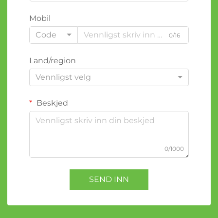
Mobil
Code
0/16
Land/region
Vennligst velg
Beskjed
0/1000
SEND INN