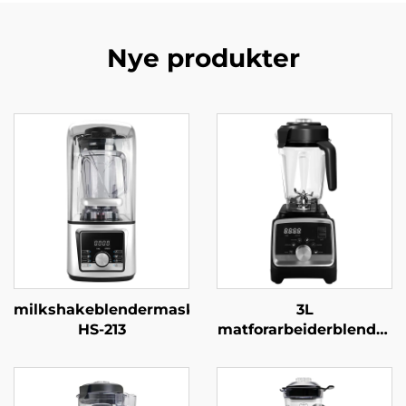
Nye produkter
milkshakeblendermaskin
3L
HS-213
matforarbeiderblender
HS-228C