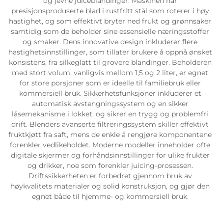
og jevne juiceblandinger. Maskinen har
presisjonsproduserte blad i rustfritt stål som roterer i høy
hastighet, og som effektivt bryter ned frukt og grønnsaker
samtidig som de beholder sine essensielle næringsstoffer
og smaker. Dens innovative design inkluderer flere
hastighetsinnstillinger, som tillater brukere å oppnå ønsket
konsistens, fra silkeglatt til grovere blandinger. Beholderen
med stort volum, vanligvis mellom 1,5 og 2 liter, er egnet
for store porsjoner som er ideelle til familiebruk eller
kommersiell bruk. Sikkerhetsfunksjoner inkluderer et
automatisk avstengningssystem og en sikker
låsemekanisme i lokket, og sikrer en trygg og problemfri
drift. Blenders avanserte filtreringssystem skiller effektivt
fruktkjøtt fra saft, mens de enkle å rengjøre komponentene
forenkler vedlikeholdet. Moderne modeller inneholder ofte
digitale skjermer og forhåndsinnstillinger for ulike frukter
og drikker, noe som forenkler juicing-prosessen.
Driftssikkerheten er forbedret gjennom bruk av
høykvalitets materialer og solid konstruksjon, og gjør den
egnet både til hjemme- og kommersiell bruk.