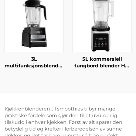
3L
5L kommersiell
multifunksjonsblender
tungbord blender HS-
HS-226C
360C
Kjøkkenblenderen til smoothies tilbyr mange
praktiske fordele som gjør den til et uvurderlig
tilskudd i enhver kjøkken. Først av alt sparer den
betydelig tid og krefter i forberedelsen av sunne
drikker, og det tar bare minutter å lage perfekt