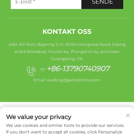
SENDE
KONTAKT OSS
Add: 401 Rom, Bygning 3, nr. 18 Mincheng east Road, Jidong
andre fellesskap, Xiaolan by, Zhongshan by, provinsen
Guangdong, CN.
+86-13790740907
Tlf:
Email:
evafeng@gematchina.com
We value your privacy
We use cookies and similar tools to provide our services.
Opphavsrett © 2025 Zhongshan by HaiShang Electric
If you don't want to accept all cookies, click Personalize