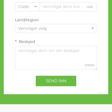
Code
0/16
Land/region
Vennligst velg
Beskjed
0/1000
SEND INN