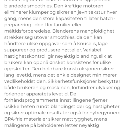
blandede smoothies. Den kraftige motoren
eliminerer klumper og sikrer en jevn tekstur hver
gang, mens den store kapasiteten tillater batch-
preparering, ideell for familier eller
måltidsforberedelse. Blenderens mangfoldighet
strekker seg utover smoothies, da den kan
håndtere ulike oppgaver som å knuse is, lage
suppureer og produsere nøtteller. Variabel
hastighetskontroll gir nøyaktig blanding, slik at
brukere kan oppnå ønsket konsistens for ulike
oppskrifter. Den holdbare konstruksjonen sikrer
lang levetid, mens det enkle designet minimerer
vedlikeholdstiden. Sikkerhetsfunksjoner beskytter
både brukeren og maskinen, forhindrer ulykker og
forlenger apparatets levetid. De
forhåndsprogrammerte innstillingene fjerner
usikkerheten rundt blandingstider og hastigheter,
og sikrer optimale resultater også for nybegynnere.
BPA-frie materialer sikrer mattrygghet, mens
målingene på beholderen letter nøyaktig