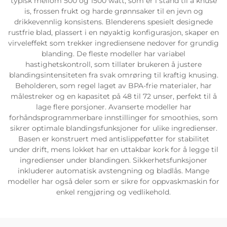
typisk mellom 500 og 1500 watt, som er i stand til å knuse
is, frossen frukt og harde grønnsaker til en jevn og
drikkevennlig konsistens. Blenderens spesielt designede
rustfrie blad, plassert i en nøyaktig konfigurasjon, skaper en
virveleffekt som trekker ingrediensene nedover for grundig
blanding. De fleste modeller har variabel
hastighetskontroll, som tillater brukeren å justere
blandingsintensiteten fra svak omrøring til kraftig knusing.
Beholderen, som regel laget av BPA-frie materialer, har
målestreker og en kapasitet på 48 til 72 unser, perfekt til å
lage flere porsjoner. Avanserte modeller har
forhåndsprogrammerbare innstillinger for smoothies, som
sikrer optimale blandingsfunksjoner for ulike ingredienser.
Basen er konstruert med antislippeføtter for stabilitet
under drift, mens lokket har en uttakbar kork for å legge til
ingredienser under blandingen. Sikkerhetsfunksjoner
inkluderer automatisk avstengning og bladlås. Mange
modeller har også deler som er sikre for oppvaskmaskin for
enkel rengjøring og vedlikehold.