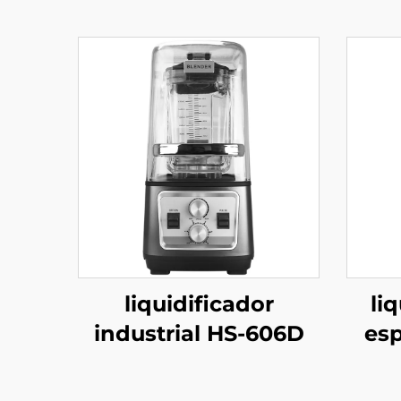
liquidificador
li
industrial HS-606D
es