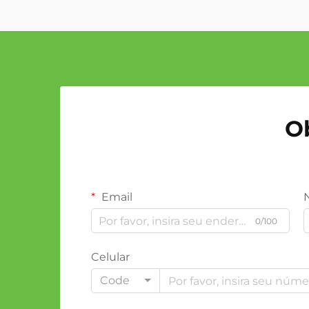
O
Email
0/100
Celular
Code