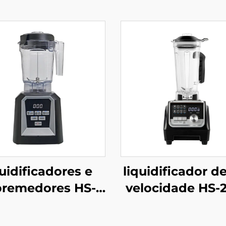
quidificadores e
liquidificador de
premedores HS-
velocidade HS-
210C