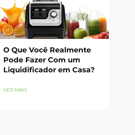
O Que Você Realmente
Po
Pode Fazer Com um
Li
Liquidificador em Casa?
Es
Co
VER MAIS
VER