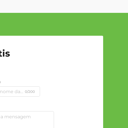
is
a
0/200