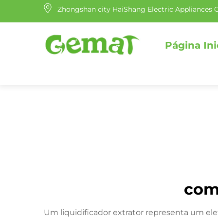
Zhongshan city HaiShang Electric Appliances C
Página Ini
com
Um liquidificador extrator representa um ele