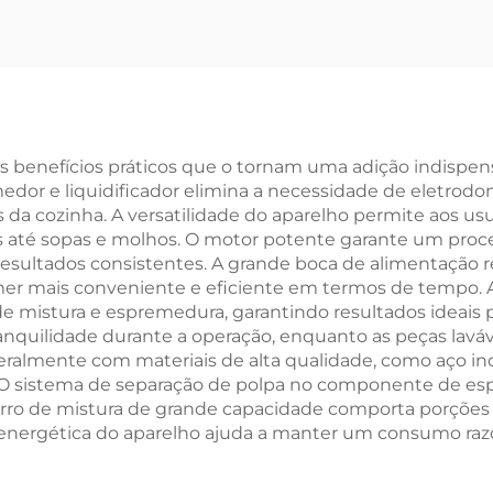
s benefícios práticos que o tornam uma adição indispe
edor e liquidificador elimina a necessidade de eletro
is da cozinha. A versatilidade do aparelho permite aos u
s até sopas e molhos. O motor potente garante um proc
sultados consistentes. A grande boca de alimentação r
mer mais conveniente e eficiente em termos de tempo. A
e mistura e espremedura, garantindo resultados ideais pa
anquilidade durante a operação, enquanto as peças laváv
eralmente com materiais de alta qualidade, como aço inox
. O sistema de separação de polpa no componente de e
ro de mistura de grande capacidade comporta porções p
ia energética do aparelho ajuda a manter um consumo razo