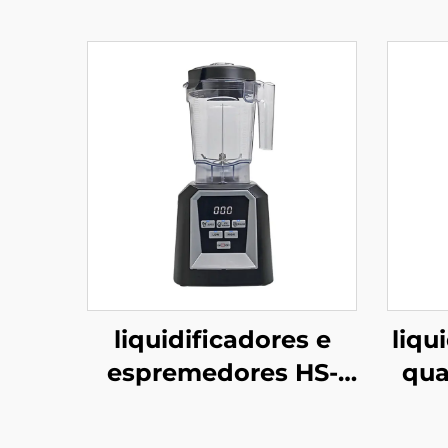
liquidificadores e
liqu
espremedores HS-
qua
210C