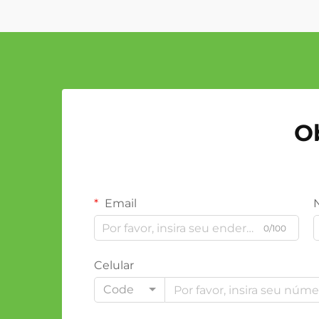
O
Email
0/100
Celular
Code