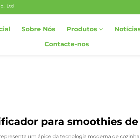
o,. Ltd
cial
Sobre Nós
Produtos
Notícia
Contacte-nos
ificador para smoothies de
tas representa um ápice da tecnologia moderna de coz