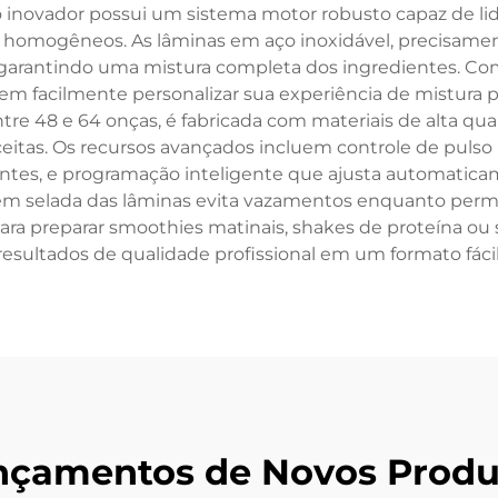
co inovador possui um sistema motor robusto capaz de li
 homogêneos. As lâminas em aço inoxidável, precisam
e, garantindo uma mistura completa dos ingredientes. Co
 facilmente personalizar sua experiência de mistura para
re 48 e 64 onças, é fabricada com materiais de alta qual
tas. Os recursos avançados incluem controle de pulso par
entes, e programação inteligente que ajusta automatic
m selada das lâminas evita vazamentos enquanto permi
ara preparar smoothies matinais, shakes de proteína ou 
resultados de qualidade profissional em um formato fácil
nçamentos de Novos Produ