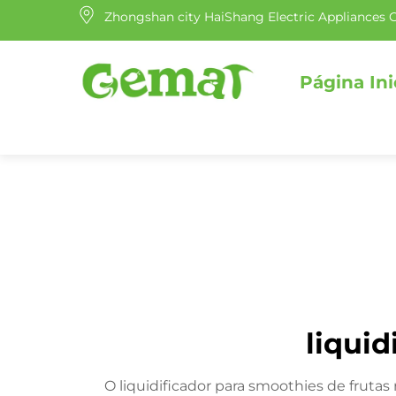
Zhongshan city HaiShang Electric Appliances C
Página Ini
liquid
O liquidificador para smoothies de fru