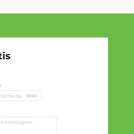
is
a
0/200