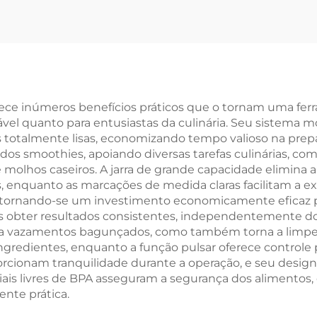
erece inúmeros benefícios práticos que o tornam uma fer
l quanto para entusiastas da culinária. Seu sistema m
ias totalmente lisas, economizando tempo valioso na pre
m dos smoothies, apoiando diversas tarefas culinárias, 
molhos caseiros. A jarra de grande capacidade elimina a
s, enquanto as marcações de medida claras facilitam a ex
, tornando-se um investimento economicamente eficaz par
os obter resultados consistentes, independentemente do 
a vazamentos bagunçados, como também torna a limpeza 
ngredientes, enquanto a função pulsar oferece controle p
porcionam tranquilidade durante a operação, e seu desig
 livres de BPA asseguram a segurança dos alimentos, 
nte prática.