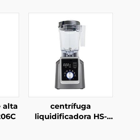
 alta
centrífuga
206C
liquidificadora HS-
209C