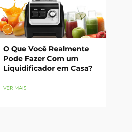
O Que Você Realmente
Po
Pode Fazer Com um
Li
Liquidificador em Casa?
Es
Co
VER MAIS
VER