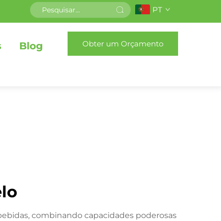
PT
Obter um Orçamento
s
Blog
elo
e bebidas, combinando capacidades poderosas