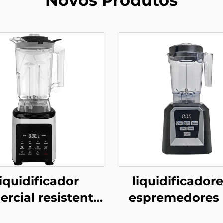
Novos Produtos
liquidificador
liquidificadore
rcial resistente
espremedores 
5L HS-360C
210C