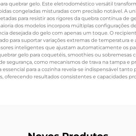
para quebrar gelo. Este eletrodoméstico versátil transf
ebidas congeladas misturadas com precisão notável. A 
etadas para resistir aos rigores da quebra contínua de 
maioria dos modelos incorpora múltiplas configurações d
ência desejada do gelo com apenas um toque. O recipient
tado para suportar variações extremas de temperatura e 
ores inteligentes que ajustam automaticamente os pa
quebrar gelo para coquetéis, smoothies ou sobremesas co
 de segurança, como mecanismos de trava na tampa e p
a essencial para a cozinha revela-se indispensável tan
, oferecendo resultados consistentes e capacidades prof