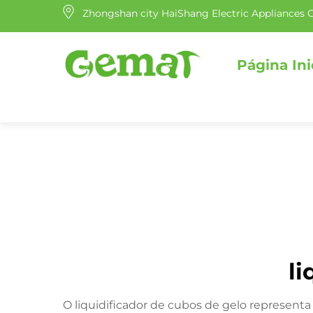
Zhongshan city HaiShang Electric Appliances C
Página Ini
li
O liquidificador de cubos de gelo represen