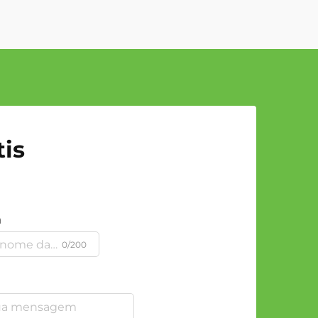
is
a
0/200