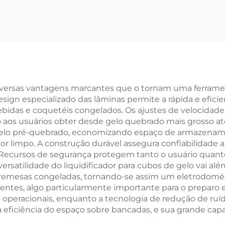
 diversas vantagens marcantes que o tornam uma ferrame
esign especializado das lâminas permite a rápida e efici
bidas e coquetéis congelados. Os ajustes de velocidad
o aos usuários obter desde gelo quebrado mais grosso at
 gelo pré-quebrado, economizando espaço de armazena
or limpo. A construção durável assegura confiabilidade 
Recursos de segurança protegem tanto o usuário quanto
satilidade do liquidificador para cubos de gelo vai alé
obremesas congeladas, tornando-se assim um eletrodomés
tentes, algo particularmente importante para o preparo
s operacionais, enquanto a tecnologia de redução de ru
eficiência do espaço sobre bancadas, e sua grande cap