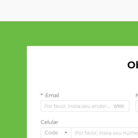
O
Email
0/100
Celular
Code