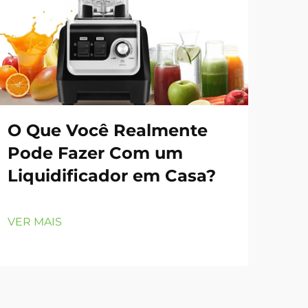
O Que Você Realmente
Po
Pode Fazer Com um
Li
Liquidificador em Casa?
Es
Co
VER MAIS
VER