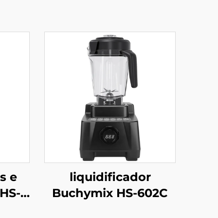
s e
liquidificador
HS-
Buchymix HS-602C