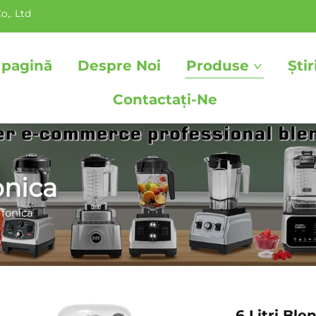
o,. Ltd
 pagină
Despre Noi
Produse
Știr
Contactați-Ne
onica
 fonica
6 Litri Bl