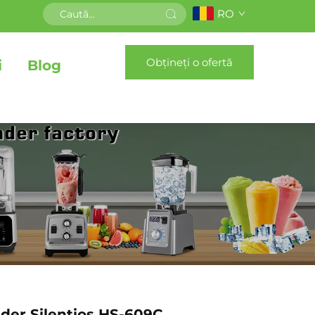
RO
Obțineți o ofertă
i
Blog
ender Silențios HS-609C