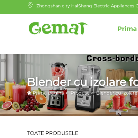
Zhongshan city HaiShang Electric Appliances C
Prima
Blender cu izolare f
Prima pagină
>
Produse
>
Blender cu izolare
TOATE PRODUSELE