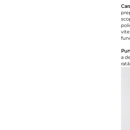
Car
pre
sco
poli
vite
func
Punc
a de
rată