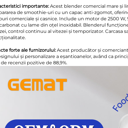
acteristici importante:
Acest blender comercial mare și li
pararea de smoothie-uri cu un capac anti-zgomot, oferind v
puri comerciale și casnice. Include un motor de 2500 W, 9
carbonat cu lame din oțel inoxidabil. Blenderul funcționea
zei, control continuu al vitezei și temporizator. Carcasa sa 
ționalitate.
te forte ale furnizorului:
Acest producător și comerciant
signului și personalizare a eșantioanelor, având ca princi
 de recenzii pozitive de 88,9%.