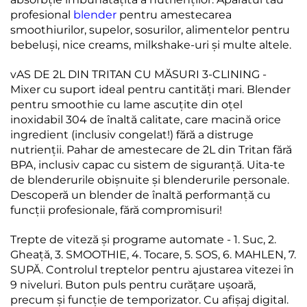
profesional
blender
pentru amestecarea
smoothiurilor, supelor, sosurilor, alimentelor pentru
bebeluși, nice creams, milkshake-uri și multe altele.
vAS DE 2L DIN TRITAN CU MĂSURI 3-CLINING -
Mixer cu suport ideal pentru cantități mari. Blender
pentru smoothie cu lame ascuțite din oțel
inoxidabil 304 de înaltă calitate, care macină orice
ingredient (inclusiv congelat!) fără a distruge
nutrienții. Pahar de amestecare de 2L din Tritan fără
BPA, inclusiv capac cu sistem de siguranță. Uita-te
de blenderurile obișnuite și blenderurile personale.
Descoperă un blender de înaltă performanță cu
funcții profesionale, fără compromisuri!
Trepte de viteză și programe automate - 1. Suc, 2.
Gheață, 3. SMOOTHIE, 4. Tocare, 5. SOS, 6. MAHLEN, 7.
SUPĂ. Controlul treptelor pentru ajustarea vitezei în
9 niveluri. Buton puls pentru curățare ușoară,
precum și funcție de temporizator. Cu afișaj digital.