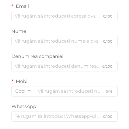
Email
0/100
Nume
0/100
Denumirea companiei
0/200
Mobil
Cod
0/16
WhatsApp
0/100