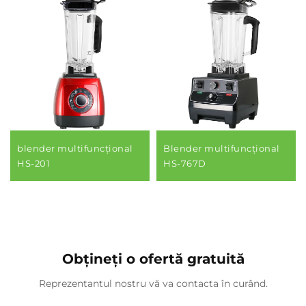
blender multifuncțional
Blender multifuncțional
HS-201
HS-767D
Obțineți o ofertă gratuită
Reprezentantul nostru vă va contacta în curând.