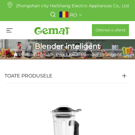
Zhongshan city HaiShang Electric Appliances Co,. Ltd
RO
Obțineți o ofertă
Blender inteligent
Prima pagină
>
Produse
>
Blender inteligent
TOATE PRODUSELE