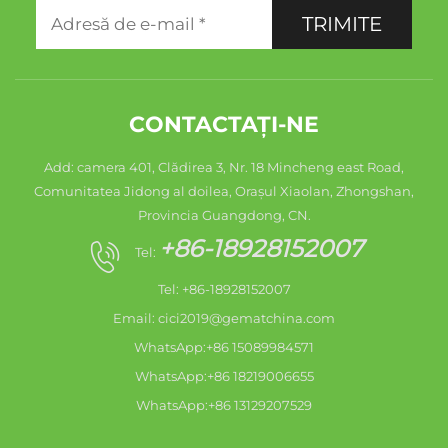
TRIMITE
CONTACTAȚI-NE
Add: camera 401, Clădirea 3, Nr. 18 Mincheng east Road,
Comunitatea Jidong al doilea, Orașul Xiaolan, Zhongshan,
Provincia Guangdong, CN.
+86-18928152007
Tel:
Tel: +86-18928152007
Email:
cici2019@gematchina.com
WhatsApp:+86 15089984571
WhatsApp:+86 18219006655
WhatsApp:+86 13129207529