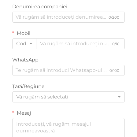
Denumirea companiei
0/200
Mobil
Cod
0/16
WhatsApp
0/100
Țară/Regiune
Vă rugăm să selectați
Mesaj