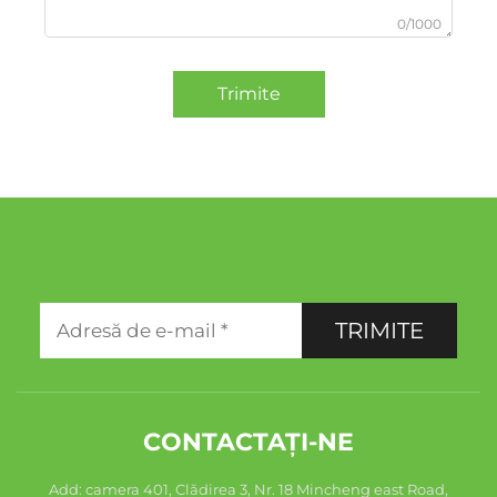
0/1000
Trimite
TRIMITE
CONTACTAȚI-NE
Add: camera 401, Clădirea 3, Nr. 18 Mincheng east Road,