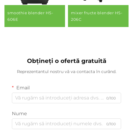
smoothie blender HS-
mixer fructe blender HS-
606E
206C
Obțineți o ofertă gratuită
Reprezentantul nostru vă va contacta în curând.
Email
0/100
Nume
0/100