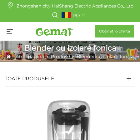
Zhongshan city HaiShang Electric Appliances Co,. Ltd
RO
Obțineți o ofertă
Blender cu izolare fonica
Prima pagină
>
Produse
>
Blender cu izolare fonica
TOATE PRODUSELE