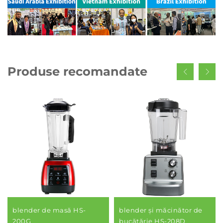
Produse recomandate
blender de masă HS-
blender și măcinător de
200G
bucătărie HS-208D