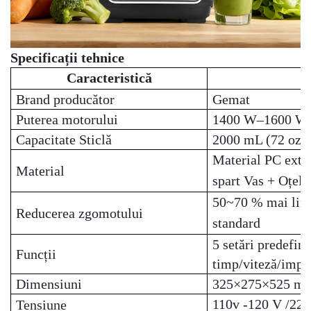
Specificații tehnice
Caracteristică
Brand producător
Gemat
Puterea motorului
1400 W–1600 W
Capacitate Sticlă
2000 mL (72 oz)
Material PC extra
Material
spart
Vas + Oțel 
50
~70 % mai lini
Reducerea zgomotului
standard
5 setări predefin
Funcții
timp/viteză/impu
Dimensiuni
325×275×525 m
110v
-120 V
/22
Tensiune