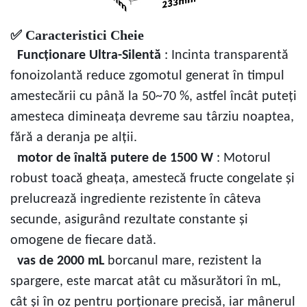
✅ Caracteristici Cheie
Funcționare Ultra-Silentă
: Incinta transparentă
fonoizolantă reduce zgomotul generat în timpul
amestecării cu până la
50~
70 %, astfel încât puteți
amesteca dimineața devreme sau târziu noaptea,
fără a deranja pe alții.
motor de înaltă putere de 1500 W
: Motorul
robust toacă gheața, amestecă fructe congelate și
prelucrează ingrediente rezistente în câteva
secunde, asigurând rezultate constante și
omogene de fiecare dată.
vas de 2000 mL
borcanul mare, rezistent la
spargere, este marcat atât cu măsurători în mL,
cât și în oz pentru porționare precisă, iar mânerul