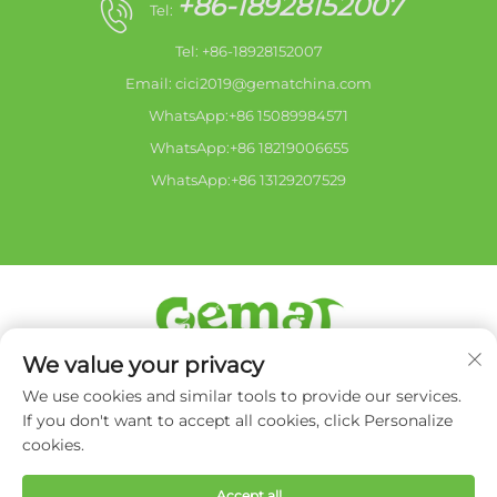
+86-18928152007
Tel:
Tel: +86-18928152007
Email:
cici2019@gematchina.com
WhatsApp:+86 15089984571
WhatsApp:+86 18219006655
WhatsApp:+86 13129207529
We value your privacy
Copyright © 2026 Zhongshan city HaiShang Electric
Appliances Co,. Ltd. Toate drepturile rezervate. -
Politica
We use cookies and similar tools to provide our services.
de confidențialitate
If you don't want to accept all cookies, click Personalize
cookies.
Accept all