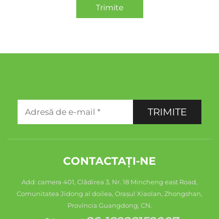
Trimite
TRIMITE
CONTACTAȚI-NE
Add: camera 401, Clădirea 3, Nr. 18 Mincheng east Road,
Comunitatea Jidong al doilea, Orașul Xiaolan, Zhongshan,
Provincia Guangdong, CN.