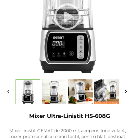
Mixer Ultra-Liniștit HS-608G
Mixer liniștit GEMAT de 2000 ml, acoperiș fonoizolant,
mixer profesional cu ecran tactil, pentru blat, destinat