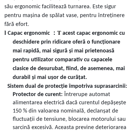
său ergonomic facilitează turnarea. Este sigur
pentru mașina de spălat vase, pentru întreținere
fără efort.
l
：
T
Capac ergonomic
acest capac ergonomic cu
deschidere prin ridicare oferă o funcționare
mai rapidă, mai sigură și mai prietenoasă
pentru utilizator comparativ cu capacele
clasice de desurubat, fiind, de asemenea, mai
durabil și mai ușor de curățat.
Sistem dual de protecție împotriva suprasarcinii:
Protector de curent:
Întrerupe automat
alimentarea electrică dacă curentul depășește
150 % din valoarea nominală, declanșat de
fluctuații de tensiune, blocarea motorului sau
sarcină excesivă. Aceasta previne deteriorarea