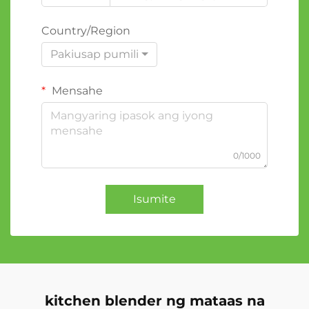
Country/Region
Pakiusap pumili
Mensahe
0/1000
Isumite
kitchen blender ng mataas na