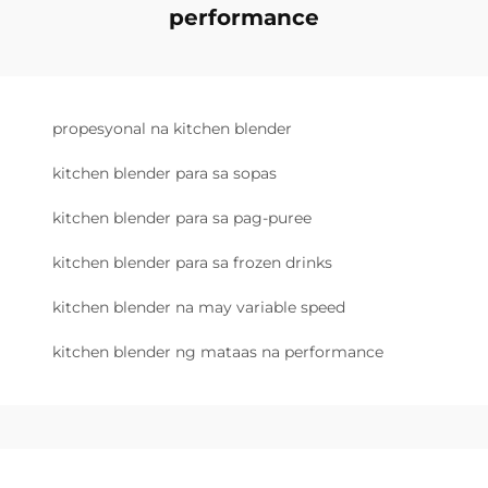
performance
propesyonal na kitchen blender
kitchen blender para sa sopas
kitchen blender para sa pag-puree
kitchen blender para sa frozen drinks
kitchen blender na may variable speed
kitchen blender ng mataas na performance