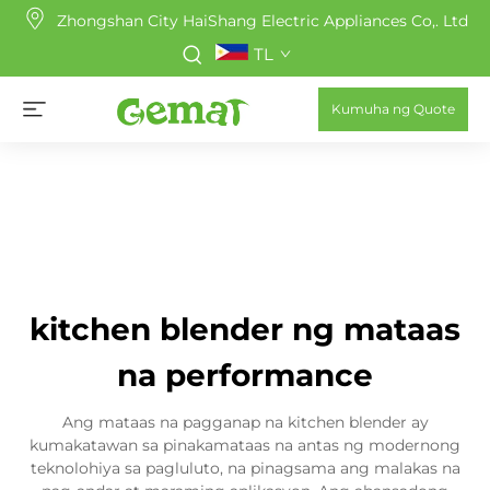
Zhongshan City HaiShang Electric Appliances Co,. Ltd
TL
Kumuha ng Quote
kitchen blender ng mataas
na performance
Ang mataas na pagganap na kitchen blender ay
kumakatawan sa pinakamataas na antas ng modernong
teknolohiya sa pagluluto, na pinagsama ang malakas na