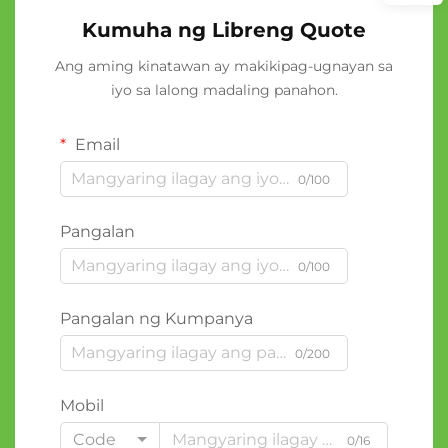
Kumuha ng Libreng Quote
Ang aming kinatawan ay makikipag-ugnayan sa
iyo sa lalong madaling panahon.
Email
0/100
Pangalan
0/100
Pangalan ng Kumpanya
0/200
Mobil
Code
0/16