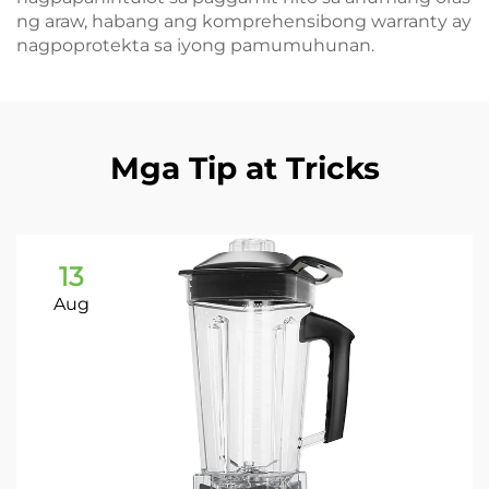
ng araw, habang ang komprehensibong warranty ay
nagpoprotekta sa iyong pamumuhunan.
Mga Tip at Tricks
13
Aug