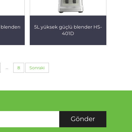
 blenderı
5L yüksek güçlü blender HS-
401D
...
8
Sonraki
Gönder