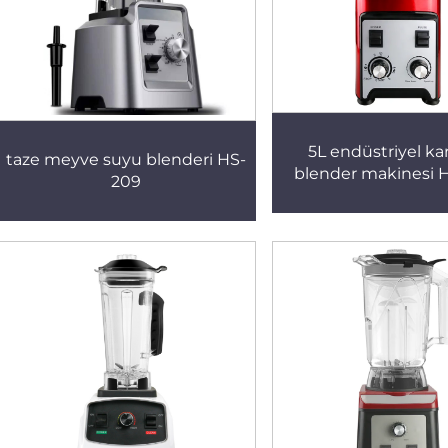
5L endüstriyel karı
taze meyve suyu blenderi HS-
blender makinesi 
209