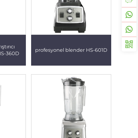
ştırıcı
profesyonel blender HS-601D
HS-360D