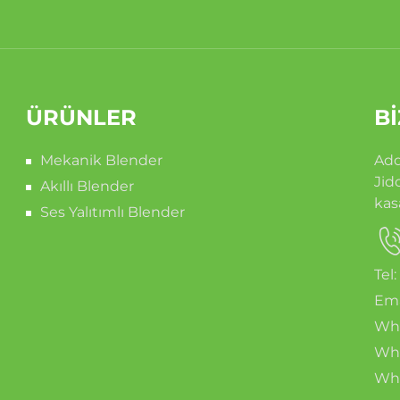
ÜRÜNLER
BI
Mekanik Blender
Add
Jid
Akıllı Blender
kas
Ses Yalıtımlı Blender
Tel
Ema
Wha
Wha
Wha