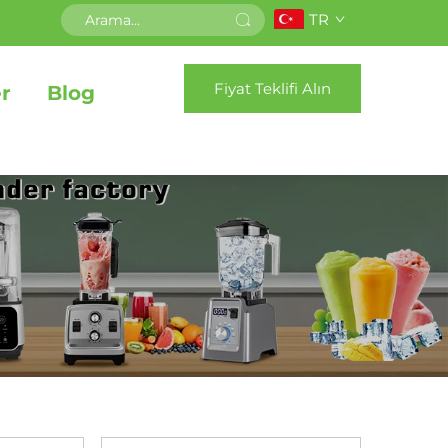
TR
Fiyat Teklifi Alın
r
Blog