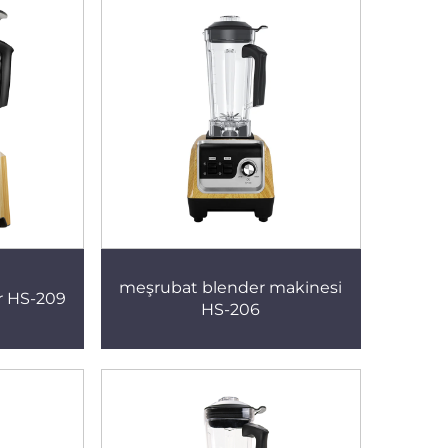
meşrubat blender makinesi
r HS-209
HS-206