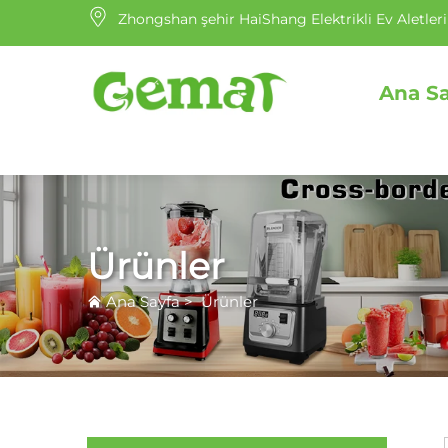
Zhongshan şehir HaiShang Elektrikli Ev Aletleri
Ana S
Ürünler
Ana Sayfa
>
Ürünler