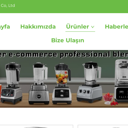
 Co, Ltd
ayfa
Hakkımızda
Ürünler
Haberle
Bize Ulaşın