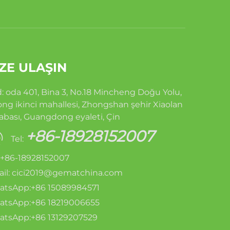
ZE ULAŞIN
: oda 401, Bina 3, No.18 Mincheng Doğu Yolu,
ong ikinci mahallesi, Zhongshan şehir Xiaolan
abası, Guangdong eyaleti, Çin
+86-18928152007
Tel:
: +86-18928152007
il:
cici2019@gematchina.com
tsApp:+86 15089984571
tsApp:+86 18219006655
tsApp:+86 13129207529