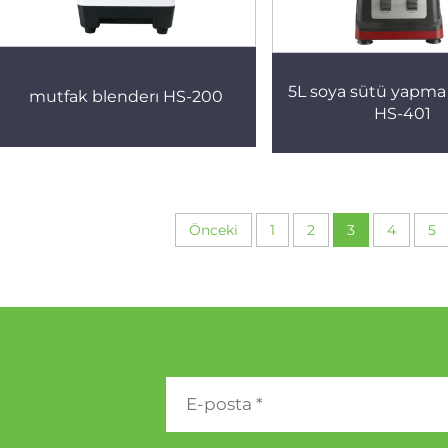
5L soya sütü yapma
mutfak blenderı HS-200
HS-401
Önceki
1
2
3
4
5