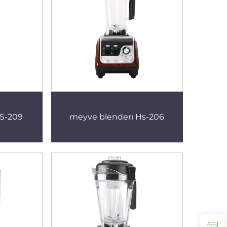
HS-209
meyve blenderı Hs-206