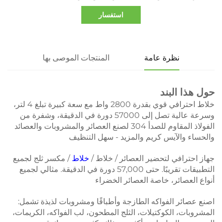
استفسار
نظرة عامة
المنتجات الموصى بها
حول هذا البند
خلاط احترافي قوي بقدرة 2800 واط مع سعة كبيرة تبلغ 4 لتر،
وسرعة عالية تصل إلى 57000 دورة في الدقيقة، وشفرة من
الفولاذ المقاوم للصدأ 304 لصنع العصائر والمشروبات والعصائد
والحساء والآيس كريم والمزيد - سهل التنظيف
جهاز احترافي لتحضير العصائر / خلاط /
خلاط
/ مكسر ثلج لجميع
التطبيقات تقريبًا. حتى 57,000 دورة في الدقيقة. مثالي لجميع
أنواع العصائر، خاصة العصائر الخضراء
اصنع عصائر الفواكه الطازجة وأطباقًا ومشروبات لذيذة تشمل:
المشروبات، الكوكتيلات، الثلج المطحون، لب الفواكه، الكريمات،