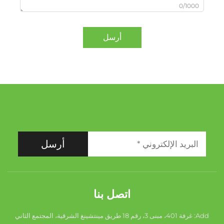
0/1000
أرسل
أرسل
اتصل بنا
Add: غرفة 401، مبنى 3، رقم 18 طريق مينتشينغ الشرقية، المجتمع الثاني