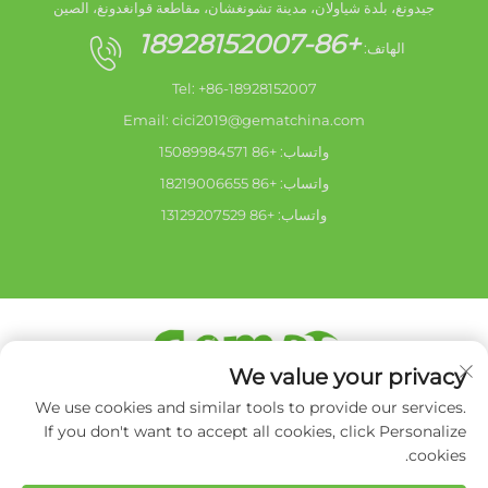
جيدونغ، بلدة شياولان، مدينة تشونغشان، مقاطعة قوانغدونغ، الصين
+86-18928152007
الهاتف:
Tel: +86-18928152007
Email:
cici2019@gematchina.com
واتساب: +86 15089984571
واتساب: +86 18219006655
واتساب: +86 13129207529
We value your privacy
حقوق الت COPYRIGHT © 2026 مدينة تشونغشان هايشانغ للإجهزة
We use cookies and similar tools to provide our services.
الكهربائية المحدودة. جميع الحقوق محفوظة. -
سياسة الخصوصية
If you don't want to accept all cookies, click Personalize
cookies.