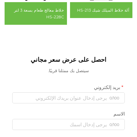
آلة خلاط الميلك شيك HS-213
خلاط معالج طعام بسعة 3 لتر
HS-228C
احصل على عرض سعر مجاني
سيتصل بك ممثلنا قريبًا.
بريد إلكتروني
0/100
الاسم
0/100