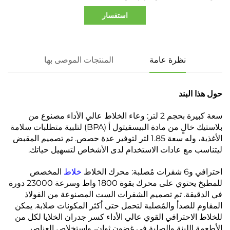
استفسار
نظرة عامة
المنتجات الموصى بها
حول هذا البند
سعة كبيرة بحجم 2 لتر: وعاء الخلاط عالي الأداء مصنوع من
بلاستيك خالٍ من مادة البيسفيتول أ (BPA) لتلبية متطلبات سلامة
الأغذية، وله سعة 1.85 لتر لتوفير عدة حصص. تم تصميم المقبض
ليتناسب مع عادات الاستخدام لدى الأشخاص لتسهيل حياتك.
احترافي و6 شفرات مُصلبة: محرك الخلاط
خلاط
المخصص
للمطبخ يحتوي على محرك بقوة 1800 واط وسرعة 23000 دورة
في الدقيقة. تم تصميم الشفرات الست المصنوعة من الفولاذ
المقاوم للصدأ والمُصلبة لتحمل حتى أكثر المكونات صلابة. يمكن
للخلاط الاحترافي القوي عالي الأداء كسر جدران الخلايا لكل من
الأطعمة اللينة والصلبة في غضون ثوانٍ، واستخلاص العناصر