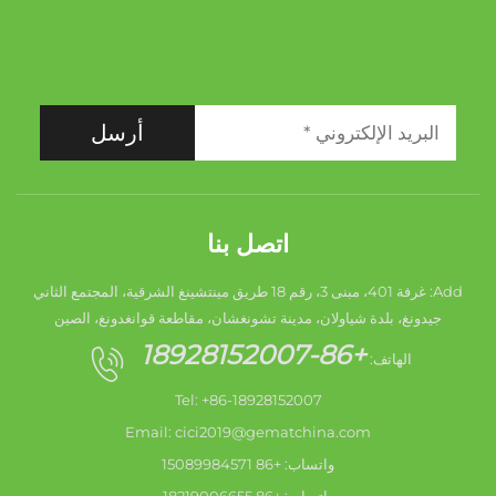
أرسل
اتصل بنا
Add: غرفة 401، مبنى 3، رقم 18 طريق مينتشينغ الشرقية، المجتمع الثاني
جيدونغ، بلدة شياولان، مدينة تشونغشان، مقاطعة قوانغدونغ، الصين
+86-18928152007
الهاتف:
Tel: +86-18928152007
Email:
cici2019@gematchina.com
واتساب: +86 15089984571
واتساب: +86 18219006655