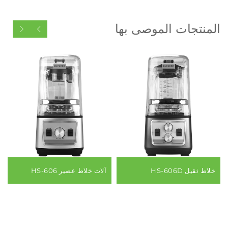
المنتجات الموصى بها
خلاط ثقيل HS-606D
آلات خلاط عصير HS-606