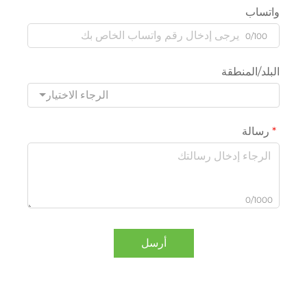
واتساب
0/100
البلد/المنطقة
الرجاء الاختيار
رسالة
0/1000
أرسل