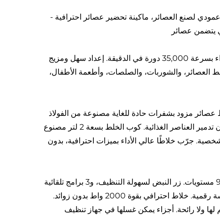
عالي الأداء، خلاط قوي بقدرة 2000 واط، خلاط عمودي لصنع العصائر، ماكينة تحضير عصائر احترافية -
مزيج ناعم وكريمي – 2000 واط (2.7 حصان) – خلاط نيوتريلوفرز عالي الأداء بسرعة 35,000 دورة في الدقيقة. إعداد سهل ومزيج
ط العصائر، والشوربات، والصلصات، وأطعمة الأطفال،
 تريتان مع سكين مكوّن من 6 شفرات - خلاط عصائر مزود بشفرات حادة للغاية مصنوعة من الفولاذ
المقاوم للصدأ عالي الجودة 304، تطحن أي مكون (بما في ذلك المجمد!) دون تدمير العناصر الغذائية. كوب الخلط بسعة 2 لتر مصنوع
العادية والخلاطات الشخصية. جرّب خلاطًا عالي الأداء بميزات احترافية، بدون
9 مستويات للسرعة و3 وظائف تلقائية - تحكم بالخطوات لضبط السرعة بـ 9 مستويات. زر النبض لسهولة التنظيف، و3 برامج تلقائية
لصنع العصائر والصلصات وتحطيم الثلج، إضافة إلى وظيفة المؤقت. مع شاشة رقمية. خلاط احترافي بقوة 2000 واط بدون زوائد.
 من مواد خالية من مادة البيسفيتول أ (BPA)، ولا طعم لها ولا رائحة. أجزاء يمكن غسلها في جهاز تنظيف