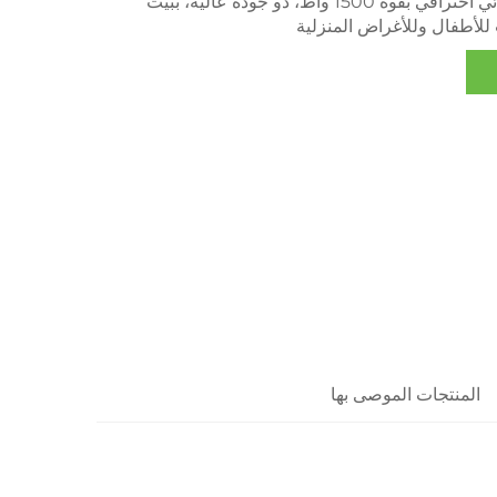
خلاط عصير كهربائي احترافي بقوة 1500 واط، ذو جودة عالية، ببيت
للأطفال وللأغراض المنزلية
المنتجات الموصى بها