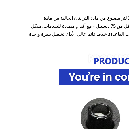
تصميم آمن وهادئ وسهل التنظيف – غطاء أمان مع فتحة، كوب خلط سعة 2 لتر مصنوع من مادة الترايتان الخالية من مادة
البيسفيتول أ (BPA) ومقبض مريح مقاوم للانزلاق. تصميم يقلل الضوضاء - أقل من 75 ديسيبل - مع أقدام مضادة للصدمات، هيكل
لقاعدة). خلاط قائم عالي الأداء. تشغيل بنقرة واحدة