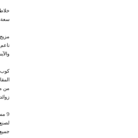
سعة 2 لتر من مادة تريتان الخالية من مادة BPA، 9 مستويات، مؤقت رقمي يتضمن
ناعم 
والآي
زوائد!