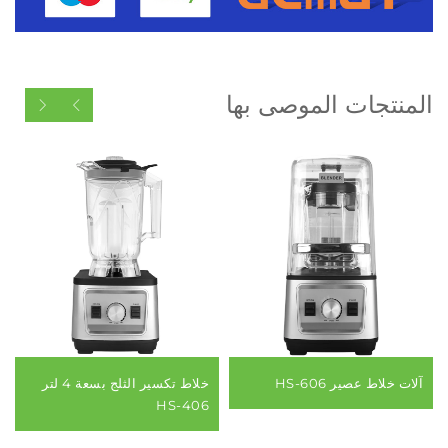
المنتجات الموصى بها
آلات خلاط عصير HS-606
خلاط تكسير الثلج بسعة 4 لتر
HS-406