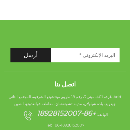
أرسل
اتصل بنا
Add: غرفة 401، مبنى 3، رقم 18 طريق مينتشينغ الشرقية، المجتمع الثاني
جيدونغ، بلدة شياولان، مدينة تشونغشان، مقاطعة قوانغدونغ، الصين
+86-18928152007
الهاتف:
Tel: +86-18928152007