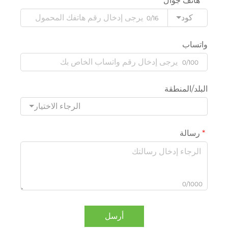
هاتف جوال
كود
0/16
واتساب
0/100
البلد/المنطقة
الرجاء الاختيار
رسالة
0/1000
أرسل