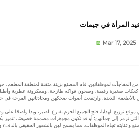
يد المرأة في جيمات
Mar 17, 2025
 المفاجآت لموظفاتهن. قام المصنع بزينة متقنة لمنطقة المطعم، حي
ك كعكات صغيرة رقيقة، وصحون فواكه طازجة، ومعكرونة عطرية وأطب
 بالأطعمة اللذيذة، وارتفعت أصوات ضحكهن ومحادثاتهن المرحة في جم
موقع توزيع الهدايا، فتح الجميع الحزم بفارغ الصبر، وبدا واضحًا على 
، التي ترمز إلى جمالهن؛ أو قد تكون مجوهرات مصممة خصيصًا، تتميز بكو
المصنع وعنايته تجاه الموظفات، مما يسمح لهن بالشعور الحقيقي بالدف