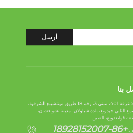
أرسل
ل بنا
Add: غرفة 401، مبنى 3، رقم 18 طريق مينتشينغ الشرقية،
مع الثاني جيدونغ، بلدة شياولان، مدينة تشونغشان،
ة قوانغدونغ، الصين
+86-18928152007
ف: