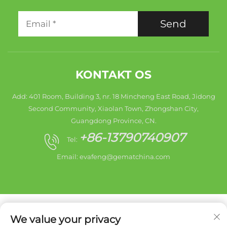
Send
KONTAKT OS
Add: 401 Room, Building 3, nr. 18 Mincheng East Road, Jidong
Second Community, Xiaolan Town, Zhongshan City,
Guangdong Province, CN.
+86-13790740907
Tel:
Email:
evafeng@gematchina.com
We value your privacy