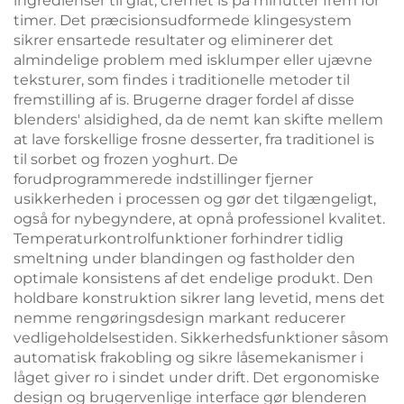
ingredienser til glat, cremet is på minutter frem for
timer. Det præcisionsudformede klingesystem
sikrer ensartede resultater og eliminerer det
almindelige problem med isklumper eller ujævne
teksturer, som findes i traditionelle metoder til
fremstilling af is. Brugerne drager fordel af disse
blenders' alsidighed, da de nemt kan skifte mellem
at lave forskellige frosne desserter, fra traditionel is
til sorbet og frozen yoghurt. De
forudprogrammerede indstillinger fjerner
usikkerheden i processen og gør det tilgængeligt,
også for nybegyndere, at opnå professionel kvalitet.
Temperaturkontrolfunktioner forhindrer tidlig
smeltning under blandingen og fastholder den
optimale konsistens af det endelige produkt. Den
holdbare konstruktion sikrer lang levetid, mens det
nemme rengøringsdesign markant reducerer
vedligeholdelsestiden. Sikkerhedsfunktioner såsom
automatisk frakobling og sikre låsemekanismer i
låget giver ro i sindet under drift. Det ergonomiske
design og brugervenlige interface gør blenderen