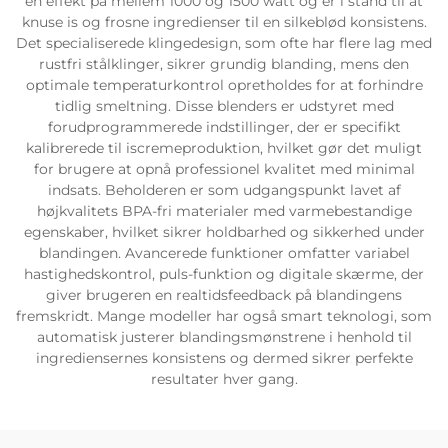
en effekt på mellem 1000 og 1500 watt og er i stand til at
knuse is og frosne ingredienser til en silkeblød konsistens.
Det specialiserede klingedesign, som ofte har flere lag med
rustfri stålklinger, sikrer grundig blanding, mens den
optimale temperaturkontrol opretholdes for at forhindre
tidlig smeltning. Disse blenders er udstyret med
forudprogrammerede indstillinger, der er specifikt
kalibrerede til iscremeproduktion, hvilket gør det muligt
for brugere at opnå professionel kvalitet med minimal
indsats. Beholderen er som udgangspunkt lavet af
højkvalitets BPA-fri materialer med varmebestandige
egenskaber, hvilket sikrer holdbarhed og sikkerhed under
blandingen. Avancerede funktioner omfatter variabel
hastighedskontrol, puls-funktion og digitale skærme, der
giver brugeren en realtidsfeedback på blandingens
fremskridt. Mange modeller har også smart teknologi, som
automatisk justerer blandingsmønstrene i henhold til
ingrediensernes konsistens og dermed sikrer perfekte
resultater hver gang.