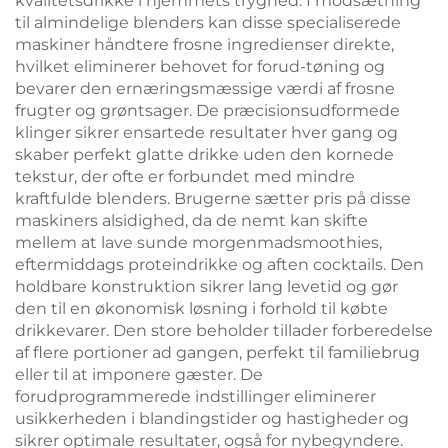
kvalitetsdrikke i hjemmets tryghed. I modsætning
til almindelige blenders kan disse specialiserede
maskiner håndtere frosne ingredienser direkte,
hvilket eliminerer behovet for forud-tøning og
bevarer den ernæringsmæssige værdi af frosne
frugter og grøntsager. De præcisionsudformede
klinger sikrer ensartede resultater hver gang og
skaber perfekt glatte drikke uden den kornede
tekstur, der ofte er forbundet med mindre
kraftfulde blenders. Brugerne sætter pris på disse
maskiners alsidighed, da de nemt kan skifte
mellem at lave sunde morgenmadsmoothies,
eftermiddags proteindrikke og aften cocktails. Den
holdbare konstruktion sikrer lang levetid og gør
den til en økonomisk løsning i forhold til købte
drikkevarer. Den store beholder tillader forberedelse
af flere portioner ad gangen, perfekt til familiebrug
eller til at imponere gæster. De
forudprogrammerede indstillinger eliminerer
usikkerheden i blandingstider og hastigheder og
sikrer optimale resultater, også for nybegyndere.