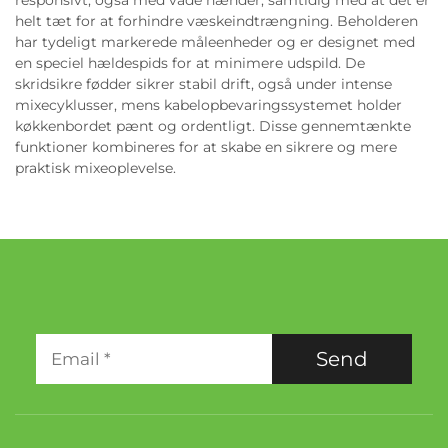
responsivt, også med våde hænder, samtidig med at det er
helt tæt for at forhindre væskeindtrængning. Beholderen
har tydeligt markerede måleenheder og er designet med
en speciel hældespids for at minimere udspild. De
skridsikre fødder sikrer stabil drift, også under intense
mixecyklusser, mens kabelopbevaringssystemet holder
køkkenbordet pænt og ordentligt. Disse gennemtænkte
funktioner kombineres for at skabe en sikrere og mere
praktisk mixeoplevelse.
Send