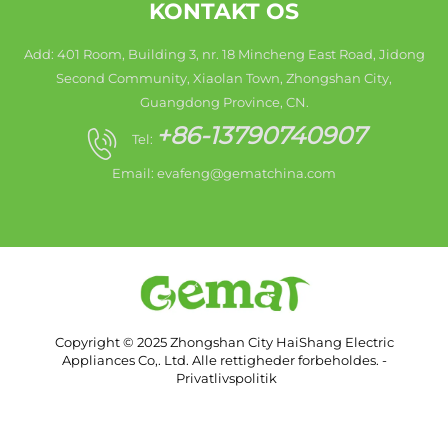
KONTAKT OS
Add: 401 Room, Building 3, nr. 18 Mincheng East Road, Jidong
Second Community, Xiaolan Town, Zhongshan City,
Guangdong Province, CN.
+86-13790740907
Tel:
Email:
evafeng@gematchina.com
Copyright © 2025 Zhongshan City HaiShang Electric
Appliances Co,. Ltd. Alle rettigheder forbeholdes. -
Privatlivspolitik