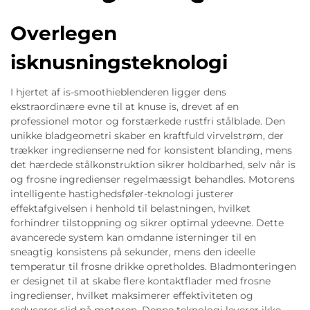
Overlegen
isknusningsteknologi
I hjertet af is-smoothieblenderen ligger dens
ekstraordinære evne til at knuse is, drevet af en
professionel motor og forstærkede rustfri stålblade. Den
unikke bladgeometri skaber en kraftfuld virvelstrøm, der
trækker ingredienserne ned for konsistent blanding, mens
det hærdede stålkonstruktion sikrer holdbarhed, selv når is
og frosne ingredienser regelmæssigt behandles. Motorens
intelligente hastighedsføler-teknologi justerer
effektafgivelsen i henhold til belastningen, hvilket
forhindrer tilstoppning og sikrer optimal ydeevne. Dette
avancerede system kan omdanne isterninger til en
sneagtig konsistens på sekunder, mens den ideelle
temperatur til frosne drikke opretholdes. Bladmonteringen
er designet til at skabe flere kontaktflader med frosne
ingredienser, hvilket maksimerer effektiviteten og
reducerer slid på motoren. Denne teknologi leverer ikke