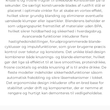
knuse is og frosne frugter til silkebløde konsistenser på få
sekunder. De særligt konstruerede blades af rustfrit stål er
placeret i optimale vinkler for at skabe en vortex-effekt,
hvilket sikrer grundig blanding og eliminerer eventuelle
uønskede klumper eller ispartikler. Blenderens beholder er
som udgangspunkt fremstillet af materialer uden BPA,
hvilket sikrer holdbarhed og sikkerhed i hverdagsbrug.
Avancerede funktioner inkluderer flere
hastighedsindstillinger, forudprogrammerede blande-
cyklusser og impulsfunktioner, som giver brugerne præcis
kontrol over tekstur og konsistens. Det unikke blad-design
kombinerer både knusnings- og blande-elementer, hvilket
gør det lige så effektivt til at lave smoothies, proteindrikke,
frosne cocktails og endda knusning af is til andre drikke. De
fleste modeller indeholder sikkerhedsfunktioner såsom
automatisk frakobling og sikre låsemekanismer i lokket.
Det ergonomiske design inkluderer ofte en bred base for
stabilitet under drift og komponenter, der er nemme at
rengøre og hurtigt kan demonteres til vedligeholdelse.