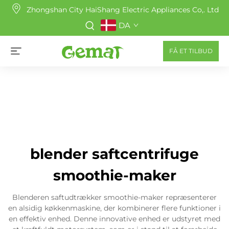
Zhongshan City HaiShang Electric Appliances Co,. Ltd
DA
FÅ ET TILBUD
blender saftcentrifuge
smoothie-maker
Blenderen saftudtrækker smoothie-maker repræsenterer
en alsidig køkkenmaskine, der kombinerer flere funktioner i
en effektiv enhed. Denne innovative enhed er udstyret med