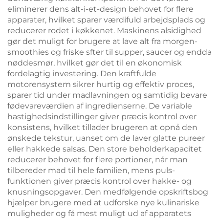
eliminerer dens alt-i-et-design behovet for flere
apparater, hvilket sparer værdifuld arbejdsplads og
reducerer rodet i køkkenet. Maskinens alsidighed
gør det muligt for brugere at lave alt fra morgen-
smoothies og friske sfter til supper, saucer og endda
nøddesmør, hvilket gør det til en økonomisk
fordelagtig investering. Den kraftfulde
motorensystem sikrer hurtig og effektiv proces,
sparer tid under madlavningen og samtidig bevare
fødevareværdien af ingredienserne. De variable
hastighedsindstillinger giver præcis kontrol over
konsistens, hvilket tillader brugeren at opnå den
ønskede tekstur, uanset om de laver glatte pureer
eller hakkede salsas. Den store beholderkapacitet
reducerer behovet for flere portioner, når man
tilbereder mad til hele familien, mens puls-
funktionen giver præcis kontrol over hakke- og
knusningsopgaver. Den medfølgende opskriftsbog
hjælper brugere med at udforske nye kulinariske
muligheder og få mest muligt ud af apparatets