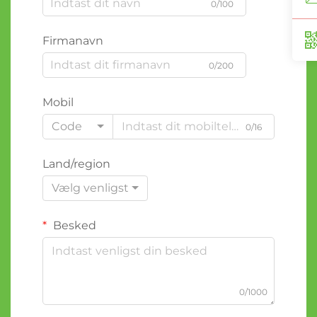
0/100
Firmanavn
0/200
Mobil
Code
0/16
Land/region
Vælg venligst
Besked
0/1000