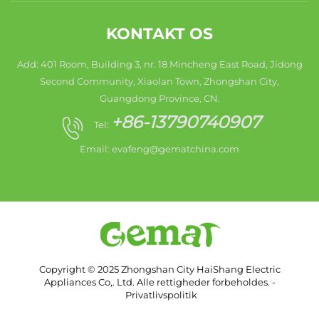
KONTAKT OS
Add: 401 Room, Building 3, nr. 18 Mincheng East Road, Jidong
Second Community, Xiaolan Town, Zhongshan City,
Guangdong Province, CN.
+86-13790740907
Tel:
Email:
evafeng@gematchina.com
Copyright © 2025 Zhongshan City HaiShang Electric
Appliances Co,. Ltd. Alle rettigheder forbeholdes. -
Privatlivspolitik