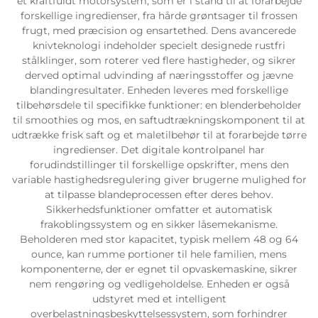
et kraftfuldt motorsystem, som er i stand til at forarbejde
forskellige ingredienser, fra hårde grøntsager til frossen
frugt, med præcision og ensartethed. Dens avancerede
knivteknologi indeholder specielt designede rustfri
stålklinger, som roterer ved flere hastigheder, og sikrer
derved optimal udvinding af næringsstoffer og jævne
blandingresultater. Enheden leveres med forskellige
tilbehørsdele til specifikke funktioner: en blenderbeholder
til smoothies og mos, en saftudtrækningskomponent til at
udtrække frisk saft og et maletilbehør til at forarbejde tørre
ingredienser. Det digitale kontrolpanel har
forudindstillinger til forskellige opskrifter, mens den
variable hastighedsregulering giver brugerne mulighed for
at tilpasse blandeprocessen efter deres behov.
Sikkerhedsfunktioner omfatter et automatisk
frakoblingssystem og en sikker låsemekanisme.
Beholderen med stor kapacitet, typisk mellem 48 og 64
ounce, kan rumme portioner til hele familien, mens
komponenterne, der er egnet til opvaskemaskine, sikrer
nem rengøring og vedligeholdelse. Enheden er også
udstyret med et intelligent
overbelastningsbeskyttelsessystem, som forhindrer