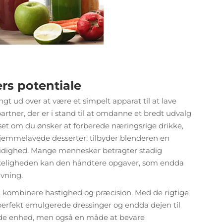
ers potentiale
angt ud over at være et simpelt apparat til at lave
rtner, der er i stand til at omdanne et bredt udvalg
nset om du ønsker at forberede næringsrige drikke,
hjemmelavede desserter, tilbyder blenderen en
idighed. Mange mennesker betragter stadig
rkeligheden kan den håndtere opgaver, som endda
avning.
at kombinere hastighed og præcision. Med de rigtige
perfekt emulgerede dressinger og endda dejen til
rende enhed, men også en måde at bevare