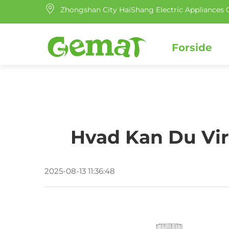
Zhongshan City HaiShang Electric Appliances C
Forside
Hvad Kan Du Vi
2025-08-13 11:36:48