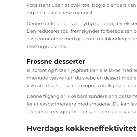
konsistens uden at overrøre. Nogle blenders kan 
dig for at skulle røre manuelt.
Denne funktion er især nyttig for dem, der elske
Den reducerer rod, fremskynder forberedelsen og
eksperimentere med glutenfri melblanding eller
teksturproblemer.
Frossne desserter
Is, sorbet og frozen yoghurt kan alle laves med e
mængde væske kan du skabe en dessert med en mi
kokosmælk eller sødnere opnås utallige variation
Denne tilgang er ikke bare sundere end dessert
for at eksperimentere med smagene. Du kan la
eller jordbæryoghurtis - alt sammen uden kunsti
Hverdags køkkeneffektivitet