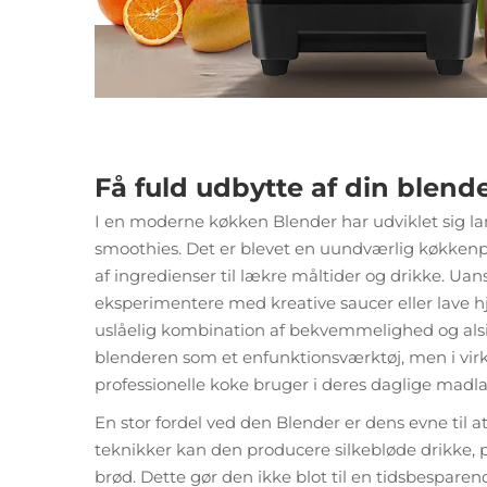
Få fuld udbytte af din blend
I en moderne køkken
Blender
har udviklet sig l
smoothies. Det er blevet en uundværlig køkkenpa
af ingredienser til lækre måltider og drikke. Ua
eksperimentere med kreative saucer eller lave 
uslåelig kombination af bekvemmelighed og als
blenderen som et enfunktionsværktøj, men i vi
professionelle koke bruger i deres daglige madl
En stor fordel ved den
Blender
er dens evne til 
teknikker kan den producere silkebløde drikke, 
brød. Dette gør den ikke blot til en tidsbespa