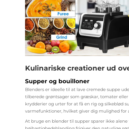
Kulinariske creationer ud ov
Supper og bouilloner
Blenders er ideelle til at lave cremede suppe ud
tilberede grøntsager som græskar, tomater ell
krydderier og urter for at få en rig og silkebl
varmefunktioner, hvilket giver dig mulighed for
At bruge en blender til supper sparer ikke alen
højhastighedsblanding frigiver den naturlige sø