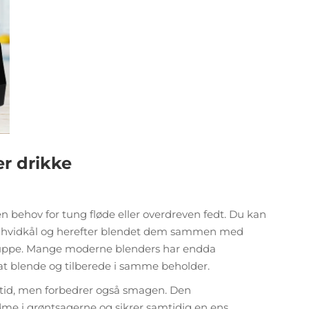
er drikke
en behov for tung fløde eller overdreven fedt. Du kan
er hvidkål og herefter blendet dem sammen med
ød suppe. Mange moderne blenders har endda
 at blende og tilberede i samme beholder.
e tid, men forbedrer også smagen. Den
dme i grøntsagerne og sikrer samtidig en ens