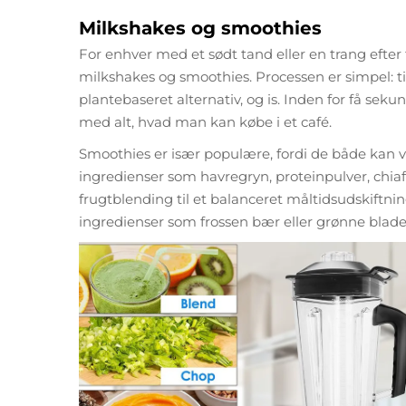
Milkshakes og smoothies
For enhver med et sødt tand eller en trang efter 
milkshakes og smoothies. Processen er simpel: tilf
plantebaseret alternativ, og is. Inden for få sek
med alt, hvad man kan købe i et café.
Smoothies er især populære, fordi de både kan væ
ingredienser som havregryn, proteinpulver, chi
frugtblending til et balanceret måltidsudskiftni
ingredienser som frossen bær eller grønne blade b