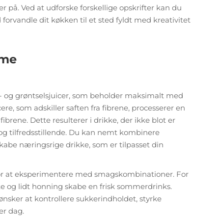
 på. Ved at udforske forskellige opskrifter kan du
rvandle dit køkken til et sted fyldt med kreativitet
mme
gt- og grøntselsjuicer, som beholder maksimalt med
cere, som adskiller saften fra fibrene, processerer en
ibrene. Dette resulterer i drikke, der ikke blot er
g tilfredsstillende. Du kan nemt kombinere
 skabe næringsrige drikke, som er tilpasset din
 for at eksperimentere med smagskombinationer. For
e og lidt honning skabe en frisk sommerdrinks.
ønsker at kontrollere sukkerindholdet, styrke
er dag.