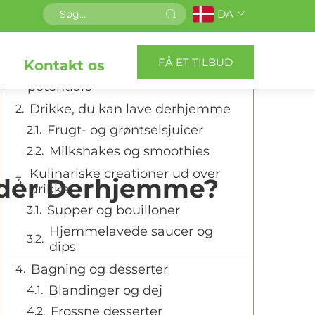
DA
Indholdsfortegnelse
FÅ ET TILBUD
Kontakt os
Få fuld udbytte af din blenders
potentiale
Drikke, du kan lave derhjemme
Frugt- og grøntselsjuicer
Milkshakes og smoothies
Kulinariske creationer ud over
nder Derhjemme?
drikke
Supper og bouilloner
Hjemmelavede saucer og
dips
Bagning og desserter
Blandinger og dej
Frossne desserter