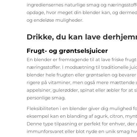
ingrediensernes naturlige smag og næringsstoffer
opdage, hvor meget din blender kan, og dermed fo
og endeløse muligheder.
Drikke, du kan lave derhje
Frugt- og grøntselsjuicer
En blender er fremragende til at lave friske fru
næringsstoffer. I modsætning til traditionelle jui
blender hele frugten eller grøntselen og bevarer f
rigere på vitaminer, men også mere mættende o
appelsiner, gulerødder, spinat eller æbler for at
personlige smag.
Fleksibiliteten i en blender giver dig mulighed
eksempel kan en blanding af agurk, citron, mynt
Denne type tilpasning er perfekt for enhver, der 
immunforsvaret eller blot nyde en unik smag hv