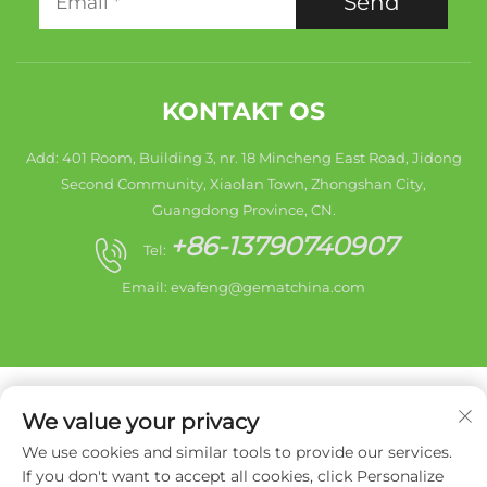
Send
KONTAKT OS
Add: 401 Room, Building 3, nr. 18 Mincheng East Road, Jidong
Second Community, Xiaolan Town, Zhongshan City,
Guangdong Province, CN.
+86-13790740907
Tel:
Email:
evafeng@gematchina.com
We value your privacy
We use cookies and similar tools to provide our services.
Copyright © 2025 Zhongshan City HaiShang Electric
If you don't want to accept all cookies, click Personalize