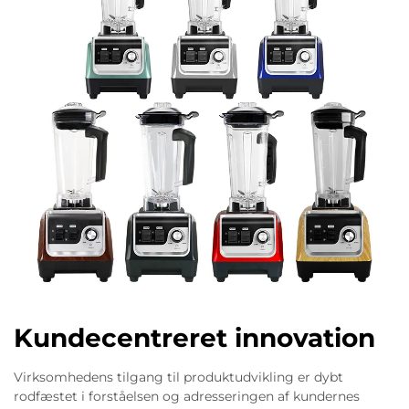
Kundecentreret innovation
Virksomhedens tilgang til produktudvikling er dybt
rodfæstet i forståelsen og adresseringen af kundernes