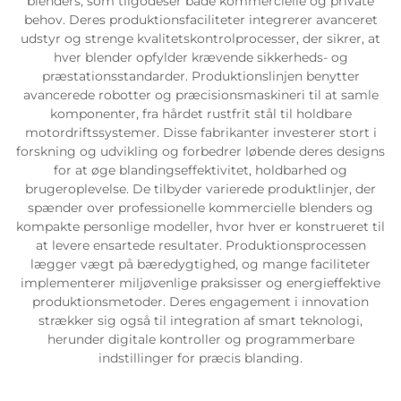
blenders, som tilgodeser både kommercielle og private
behov. Deres produktionsfaciliteter integrerer avanceret
udstyr og strenge kvalitetskontrolprocesser, der sikrer, at
hver blender opfylder krævende sikkerheds- og
præstationsstandarder. Produktionslinjen benytter
avancerede robotter og præcisionsmaskineri til at samle
komponenter, fra hårdet rustfrit stål til holdbare
motordriftssystemer. Disse fabrikanter investerer stort i
forskning og udvikling og forbedrer løbende deres designs
for at øge blandingseffektivitet, holdbarhed og
brugeroplevelse. De tilbyder varierede produktlinjer, der
spænder over professionelle kommercielle blenders og
kompakte personlige modeller, hvor hver er konstrueret til
at levere ensartede resultater. Produktionsprocessen
lægger vægt på bæredygtighed, og mange faciliteter
implementerer miljøvenlige praksisser og energieffektive
produktionsmetoder. Deres engagement i innovation
strækker sig også til integration af smart teknologi,
herunder digitale kontroller og programmerbare
indstillinger for præcis blanding.