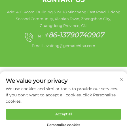
Add: 401 Room, Building 3, nr. 18 Mincheng East Road, Jidong
Second Community, Xiaolan Town, Zhongshan City,
Guangdong Province, CN.
+86-13790740907
Tel:
Email:
evafeng@gematchina.com
We value your privacy
We use cookies and similar tools to provide our services.
Copyright © 2025 Zhongshan City HaiShang Electric
If you don't want to accept all cookies, click Personalize
Appliances Co,. Ltd. Alle rettigheder forbeholdes. -
cookies.
Privatlivspolitik
Accept all
Personalize cookies