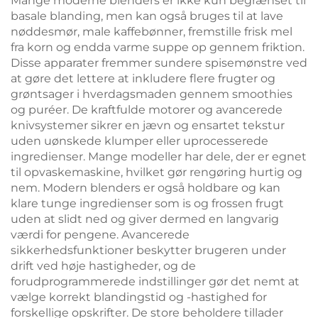
Mange moderne blenders er ikke kun begrænset til
basale blanding, men kan også bruges til at lave
nøddesmør, male kaffebønner, fremstille frisk mel
fra korn og endda varme suppe op gennem friktion.
Disse apparater fremmer sundere spisemønstre ved
at gøre det lettere at inkludere flere frugter og
grøntsager i hverdagsmaden gennem smoothies
og puréer. De kraftfulde motorer og avancerede
knivsystemer sikrer en jævn og ensartet tekstur
uden uønskede klumper eller uprocesserede
ingredienser. Mange modeller har dele, der er egnet
til opvaskemaskine, hvilket gør rengøring hurtig og
nem. Modern blenders er også holdbare og kan
klare tunge ingredienser som is og frossen frugt
uden at slidt ned og giver dermed en langvarig
værdi for pengene. Avancerede
sikkerhedsfunktioner beskytter brugeren under
drift ved høje hastigheder, og de
forudprogrammerede indstillinger gør det nemt at
vælge korrekt blandingstid og -hastighed for
forskellige opskrifter. De store beholdere tillader