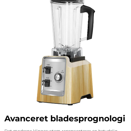
Avanceret bladesprognologi
Det moderne klingesystem repræsenterer en betydelig