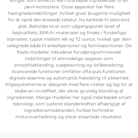
klinger, som effektivt kan forarbejde ingredienser til en
jævn konsistens. Disse apparater har flere
hastighedsindstillinger, hvilket giver brugerne mulighed
for at opnå den ønskede tekstur, fra kantede til ekstremt
glat. Beholderne er som udgangspunkt lavet af
højkvalitets, BPA-fri materialer og findes i forskellige
størrelser, typisk mellem 48 og 72 ounce, hvilket gør dem
velegnede både til enkeltpersoner og familieportioner. De
fleste modeller inkluderer forudprogrammerede
indstillinger til almindelige opgaver som
smoothieblanding, suppelavning og istilberedning.
Avancerede funktioner omfatter ofte puls-funktioner,
digitale skærme og automatisk frakobling til sikkerhed.
Kligesystemerne er designet med flere vinkler og lag for at
skabe en virvleffekt, der sikrer grundig blanding af
ingredienser. Mange modeller har også indarbejdet smart
teknologi, som justerer blanderkraften afhængigt af
ingrediensmodstanden, hvilket forhindrer
motoroverhedning og sikrer ensartede resultater.