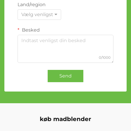
Land/region
Vælg venligst
Besked
0/1000
Send
køb madblender