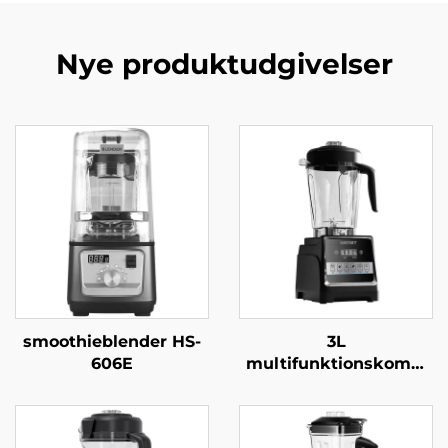
Nye produktudgivelser
smoothieblender HS-
3L
606E
multifunktionskombi
HS-226C