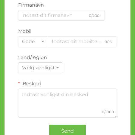
Firmanavn
0/200
Mobil
Code
0/16
Land/region
Vælg venligst
Besked
0/1000
Send