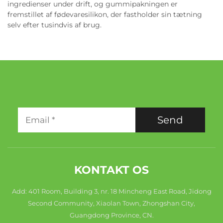
ingredienser under drift, og gummipakningen er
fremstillet af fødevaresilikon, der fastholder sin tætning
selv efter tusindvis af brug.
Send
KONTAKT OS
Add: 401 Room, Building 3, nr. 18 Mincheng East Road, Jidong
Second Community, Xiaolan Town, Zhongshan City,
Guangdong Province, CN.