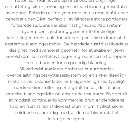
motor, som kan levere op til 28.000 omdrejninger i
minuttet og sikrer jævne og ensartede blandingeresultater
hver gang. Enheden er forsynet med en rummelig 64-unce
beholder uden BPA, perfekt til at håndtere store portioners
forberedelse. Dens variabel hastighedskontrolsystem
tilbyder præcis justering gennem 10 forskellige
indstillinger, mens puls-funktionen giver ekstra kontrol til
bestemte blandingesbehov. De hærdede rustfri stålblade er
designet med avanceret geometri for at skabe en jævn
virvelstrøm, som effektivt suger ingredienserne fra toppen
ned til bunden for en grundig blanding.
Sikkerhedsfunktioner omfatter et automatisk
overbelastningsbeskyttelsessystem og en sikker låse-låg-
mekanisme. Grænsefladen er brugervenlig med tydeligt
mærkede kontroller og et digitalt tidsur, der tillader
præcise blandingstider og ensartede resultater. Bygget til
at modstå kontinuerlig kommerciel brug er blenderens
kabinet fremstillet af die-cast aluminium, hvilket sikrer
holdbarhed samtidig med, at den forbliver relativt
letvægtsdesignet.