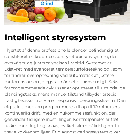
Intelligent styresystem
I hjertet af denne professionelle blender befinder sig et
sofistikeret mikroprocessorstyret operativsystem, der
overvåger og justerer ydelsen i realtid. Systemet er
udstyret med avanceret temperaturfølgeteknologi, som
forhindrer overophedning ved automatisk at justere
motorens omdrejningstal, når det er nødvendigt. Seks
forprogrammerede cyklusser er optimeret til almindelige
blandingstasks, mens manuel tilstand tilbyder præcis
hastighedskontrol via et responsivt berøringsskærm. Den
digitale timer kan programmeres til op til 10 minutters
kontinuerlig drift, med en hukommelsesfunktion, der
genvinder tidligere indstillinger. Kontrolpanelet er tæt
lukket mod fugt og snavs, hvilket sikrer pålidelig drift i
travle køkkennmiljøer. Et diagnosticeringssystem giver