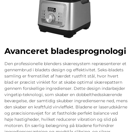
Avanceret bladesprognologi
Den professionelle blenders skæresystem repræsenterer et
gennembrud i bladets design og effektivitet. Seks-bladets
samling er fremstillet af hærdet rustfrit stål, hvor hvert
blad er præcist vinklet for at skabe optimal skærepattern
gennem forskellige ingredienser. Dette design indarbejder
vingetip-teknologi, som skaber en dobbelthedsskærende
bevægelse, der samtidig skubber ingredienserne ned, mens
den skaber en kraftfuld virvleffekt. Bladene er laserudskårne
og præcisionsvejet for at fastholde perfekt balance ved
høje hastigheder, hvilket reducerer vibration og slid på
motoren. En særlig belægning på bladene forhindrer
ingrediensersætning og modstår slibring, og sikrer