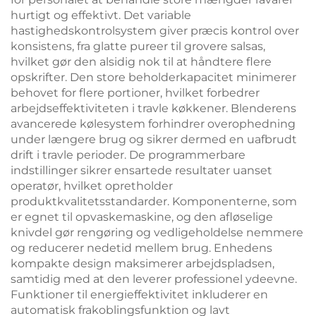
hurtigt og effektivt. Det variable
hastighedskontrolsystem giver præcis kontrol over
konsistens, fra glatte pureer til grovere salsas,
hvilket gør den alsidig nok til at håndtere flere
opskrifter. Den store beholderkapacitet minimerer
behovet for flere portioner, hvilket forbedrer
arbejdseffektiviteten i travle køkkener. Blenderens
avancerede kølesystem forhindrer overophedning
under længere brug og sikrer dermed en uafbrudt
drift i travle perioder. De programmerbare
indstillinger sikrer ensartede resultater uanset
operatør, hvilket opretholder
produktkvalitetsstandarder. Komponenterne, som
er egnet til opvaskemaskine, og den afløselige
knivdel gør rengøring og vedligeholdelse nemmere
og reducerer nedetid mellem brug. Enhedens
kompakte design maksimerer arbejdspladsen,
samtidig med at den leverer professionel ydeevne.
Funktioner til energieffektivitet inkluderer en
automatisk frakoblingsfunktion og lavt