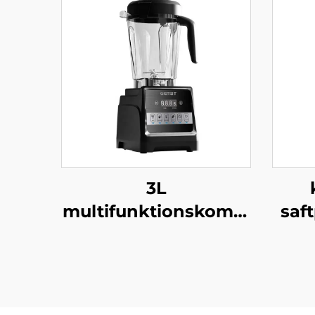
3L
multifunktionskombi
saf
HS-226C