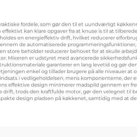
ktiske fordele, som gør den til et uundværligt køkkenr
n effektivt kan klare opgaver fra at knuse is til at tilbe
holdes en energieffektiv drift, hvilket reducerer elforb
 gennem de automatiserede programmeringsfunktioner, s
 Den store beholder reducerer behovet for at skulle arbejd
er. Mixeren er udstyret med avancerede sikkerhedsfunktio
uktionsmateriale garanterer en lang levetid og gør den
tjeningen enkel og tillader brugere på alle niveauer at o
sindsats i vedligeholdelsen, mens komponenterne, der er
ens effektive design minimerer madspild gennem en fr
drift, trods den kraftfulde motor, gør den velegnet til br
kte design pladsen på køkkenet, samtidig med at den 