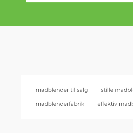
madblender til salg
stille madb
madblenderfabrik
effektiv mad