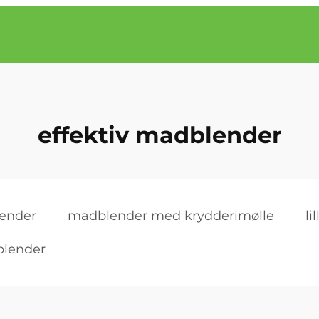
effektiv madblender
lender
madblender med krydderimølle
li
blender