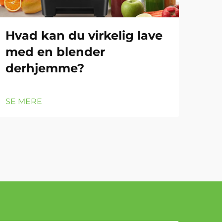
Hvad kan du virkelig lave
Hv
med en blender
nø
derhjemme?
hj
SE MERE
SE 