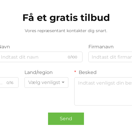
Få et gratis tilbud
Vores repræsentant kontakter dig snart.
Navn
Firmanavn
0/100
Land/region
Besked
Vælg venligst
0/16
Send