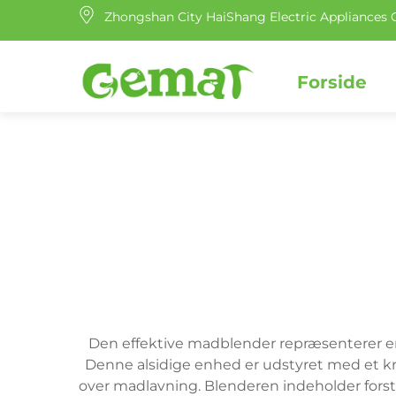
Zhongshan City HaiShang Electric Appliances C
Forside
Den effektive madblender repræsenterer en
Denne alsidige enhed er udstyret med et kraf
over madlavning. Blenderen indeholder forstær