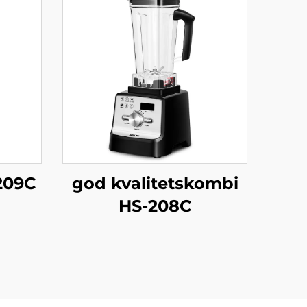
209C
god kvalitetskombi
HS-208C