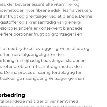
es, der bevarer essentielle vitaminer og
uicemetoder, hvor fibrene adskilles fra væsken,
 af frugt og grøntsager ved at blande. Denne
sstoffer og sikrer samtidig varig energi
ysiologer anbefaler konsekvent blandede
e flere portioner frugt og grøntsager i én
 at nedbryde cellevægge i grønne blade og
toffer mere tilgængelige for den
rkning fra højhastighedsklinger skaber en
noter problemfrit, samtidig med at den
Denne proces er særlig fordelagtig for
tilstrækkelige mængder grøntsager gennem
orbedring
ø til blandede måltider bliver nemt med