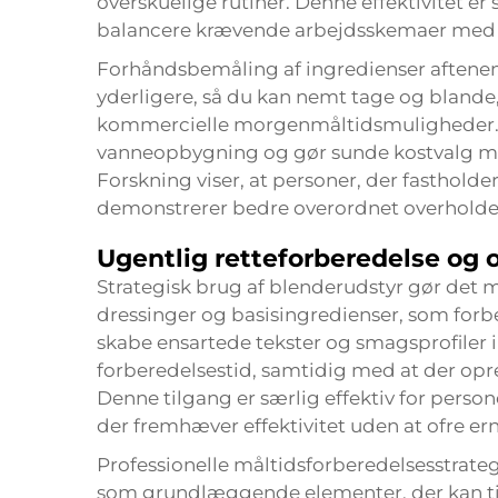
overskuelige rutiner. Denne effektivitet er 
balancere krævende arbejdsskemaer med et
Forhåndsbemåling af ingredienser aftenen
yderligere, så du kan nemt tage og blande,
kommercielle morgenmåltidsmuligheder. 
vanneopbygning og gør sunde kostvalg m
Forskning viser, at personer, der fasthold
demonstrerer bedre overordnet overholdel
Ugentlig retteforberedelse og 
Strategisk brug af blenderudstyr gør det mu
dressinger og basisingredienser, som forbed
skabe ensartede tekster og smagsprofiler
forberedelsestid, samtidig med at der opr
Denne tilgang er særlig effektiv for person
der fremhæver effektivitet uden at ofre e
Professionelle måltidsforberedelsesstrat
som grundlæggende elementer, der kan til