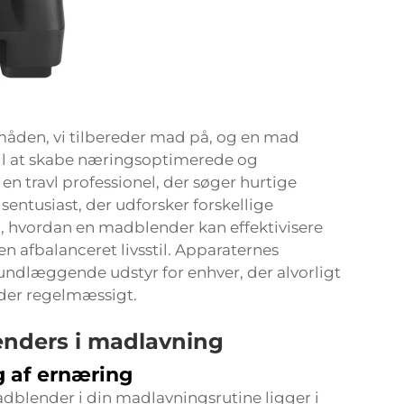
måden, vi tilbereder mad på, og en mad
til at skabe næringsoptimerede og
n travl professionel, der søger hurtige
entusiast, der udforsker forskellige
å, hvordan en madblender kan effektivisere
n afbalanceret livsstil. Apparaternes
grundlæggende udstyr for enhver, der alvorligt
der regelmæssigt.
enders i madlavning
 af ernæring
dblender i din madlavningsrutine ligger i