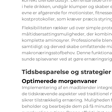
korrekt blenderudstyr. Den ensartede omrør
i hele drikken, undgår klumper og skaber 
evne er afgørende for motionister, fitnesse
kostprotokoller, som kræver præcis styring
Fleksibiliteten rækker ud over simple pro
måltidsersattingsmuligheder, der kombiner
komplette aminosyrer. Professionelle blen
samtidigt og derved skabe omfattende mål
makronæringsstofbehov. Denne funktionali
sunde spisevaner ved at gøre ernæringsrig
Tidsbesparelse og strategier
Optimerede morgenvaner
Implementering af en
madblender
integr
de tidskrævende aspekter ved traditione
sikrer tilstrækkelig ernæring. Muligheden f
beholder og bearbejde dem på få minutter