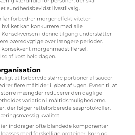
særlig værdifuld for personer, der skal
 sundhedsbevidst livsstilvalg.
 før forbedrer morgeneffektiviteten
 hvilket kan konkurrere med alle
Konsekvensen i denne tilgang understøtter
ere bæredygtige over længere perioder.
er konsekvent morgenmadstilførsel,
se af kost hele dagen.
organisation
ligt at forberede større portioner af saucer,
rer flere måltider i løbet af ugen. Evnen til at
 i større mængder reducerer den daglige
etholdes variation i måltidsmulighederne.
er, der følger retteforberedelsesprotokoller,
rnæringsmæssig kvalitet.
egier inddrager ofte blandede komponenter
passes med forskellige proteiner, korn og