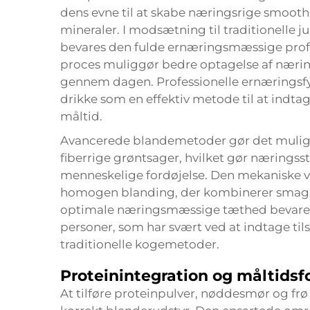
dens evne til at skabe næringsrige smoothi
mineraler. I modsætning til traditionelle j
bevares den fulde ernæringsmæssige profil
proces muliggør bedre optagelse af næring
gennem dagen. Professionelle ernæringsf
drikke som en effektiv metode til at indtag
måltid.
Avancerede blandemetoder gør det muligt
fiberrige grøntsager, hvilket gør næringss
menneskelige fordøjelse. Den mekaniske vi
homogen blanding, der kombinerer smags
optimale næringsmæssige tæthed bevares. 
personer, som har svært ved at indtage 
traditionelle kogemetoder.
Proteinintegration og måltidsf
At tilføre proteinpulver, nøddesmør og fr