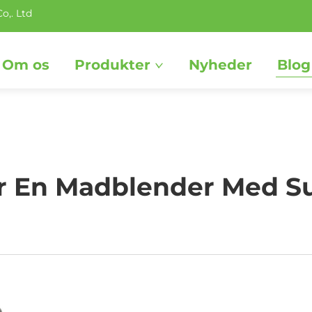
o,. Ltd
Om os
Produkter
Nyheder
Blog
r En Madblender Med S