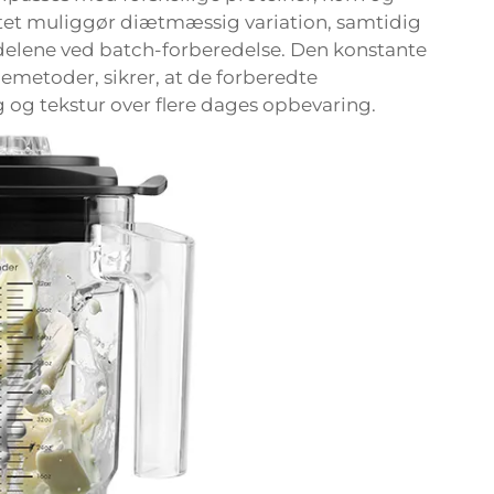
tet muliggør diætmæssig variation, samtidig
lene ved batch-forberedelse. Den konstante
emetoder, sikrer, at de forberedte
g tekstur over flere dages opbevaring.