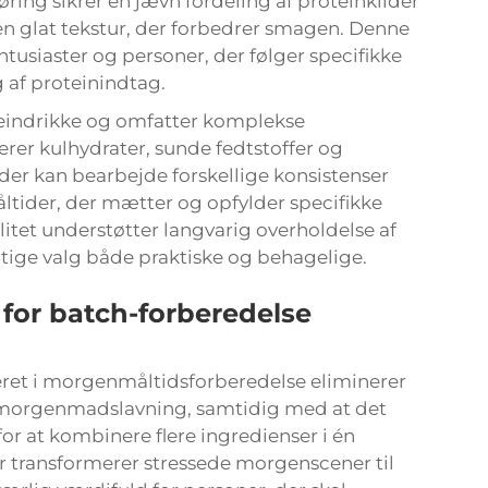
ing sikrer en jævn fordeling af proteinkilder
en glat tekstur, der forbedrer smagen. Denne
ntusiaster og personer, der følger specifikke
 af proteinindtag.
teindrikke og omfatter komplekse
er kulhydrater, sunde fedtstoffer og
der kan bearbejde forskellige konsistenser
tider, der mætter og opfylder specifikke
tet understøtter langvarig overholdelse af
tige valg både praktiske og behagelige.
 for batch-forberedelse
eret i morgenmåltidsforberedelse eliminerer
l morgenmadslavning, samtidig med at det
or at kombinere flere ingredienser i én
 transformerer stressede morgenscener til