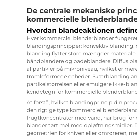
De centrale mekaniske princ
kommercielle blenderbland
Hvordan blandeaktionen defin
Hver kommerciel blenderblander fungerer 
blandingsprincipper: konvektiv blanding, 
blanding flytter store mængder materiale fr
båndblandere og padeblandere. Diffus bl
af partikler på mikroniveau, hvilket er me
tromleformede enheder. Skærblanding anv
partikelstørrelsen eller emulgere ikke-bla
kendetegn for kommercielle blenderbland
At forstå, hvilket blandingprincip din proce
den rigtige type kommerciel blenderbland
frugtkoncentrater med vand, har brug for 
blander tørt mel med opløftningsmidler.
geometrien for kniven eller omrøreren, 