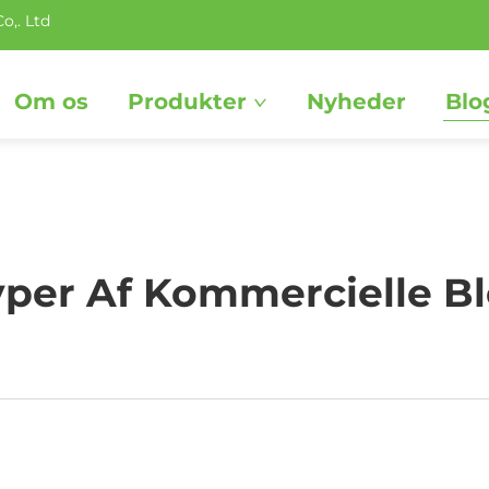
o,. Ltd
Om os
Produkter
Nyheder
Blo
Typer Af Kommercielle B