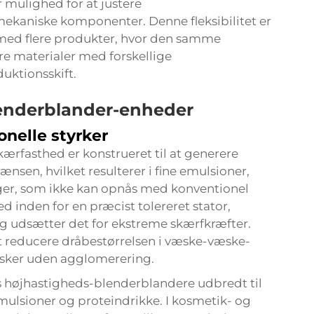
 mulighed for at justere
kaniske komponenter. Denne fleksibilitet er
r med flere produkter, hvor den samme
e materialer med forskellige
duktionsskift.
enderblander-enheder
onelle styrker
rfasthed er konstrueret til at generere
nsen, hvilket resulterer i fine emulsioner,
er, som ikke kan opnås med konventionel
 inden for en præcist tolereret stator,
g udsætter det for ekstreme skærfkræfter.
 at reducere dråbestørrelsen i væske-væske-
væsker uden agglomerering.
s højhastigheds-blenderblandere udbredt til
mulsioner og proteindrikke. I kosmetik- og