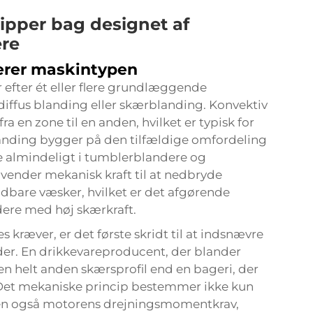
ipper bag designet af
ere
erer maskintypen
efter ét eller flere grundlæggende
diffus blanding eller skærblanding. Konvektiv
a en zone til en anden, hvilket er typisk for
anding bygger på den tilfældige omfordeling
re almindeligt i tumblerblandere og
ender mekanisk kraft til at nedbryde
ndbare væsker, hvilket er det afgørende
ere med høj skærkraft.
s kræver, er det første skridt til at indsnævre
er. En drikkevareproducent, der blander
en helt anden skærsprofil end en bageri, der
 Det mekaniske princip bestemmer ikke kun
men også motorens drejningsmomentkrav,