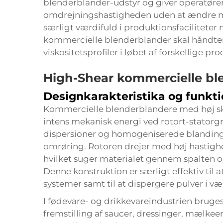
blenderblander-udstyr og giver operatører
omdrejningshastigheden uden at ændre me
særligt værdifuld i produktionsfacilitete
kommercielle blenderblander skal håndter
viskositetsprofiler i løbet af forskellige pro
High-Shear kommercielle bl
Designkarakteristika og funkti
Kommercielle blenderblandere med høj skæ
intens mekanisk energi ved rotort-statorgræ
dispersioner og homogeniserede blanding
omrøring. Rotoren drejer med høj hastighed
hvilket suger materialet gennem spalten o
Denne konstruktion er særligt effektiv til
systemer samt til at dispergere pulver i 
I fødevare- og drikkevareindustrien bruge
fremstilling af saucer, dressinger, mælkee