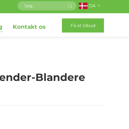
DA
Få et tilbud
g
Kontakt os
lender-Blandere