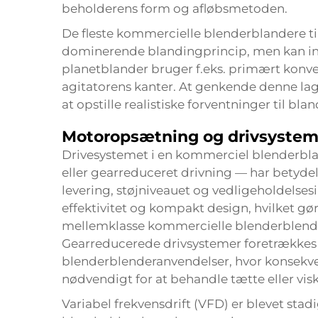
beholderens form og afløbsmetoden.
De fleste kommercielle blenderblandere til 
dominerende blandingprincip, men kan 
planetblander bruger f.eks. primært konve
agitatorens kanter. At genkende denne lag
at opstille realistiske forventninger til b
Motoropsætning og drivsystem
Drivesystemet i en kommerciel blenderbla
eller gearreduceret drivning — har betyde
levering, støjniveauet og vedligeholdelsesi
effektivitet og kompakt design, hvilket g
mellemklasse kommercielle blenderblende
Gearreducerede drivsystemer foretrækkes 
blenderblenderanvendelser, hvor konsekv
nødvendigt for at behandle tætte eller vis
Variabel frekvensdrift (VFD) er blevet st