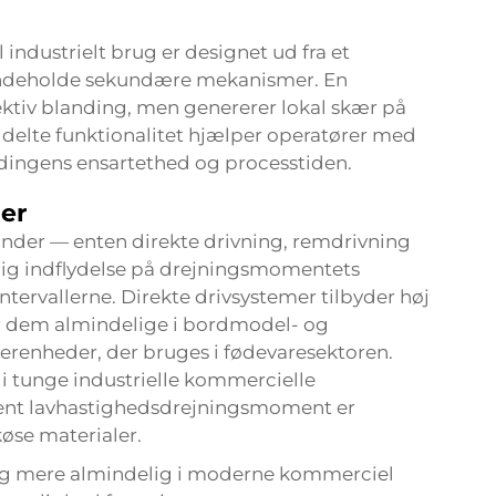
industrielt brug er designet ud fra et
indeholde sekundære mekanismer. En
ktiv blanding, men genererer lokal skær på
delte funktionalitet hjælper operatører med
landingens ensartethed og processtiden.
er
nder — enten direkte drivning, remdrivning
lig indflydelse på drejningsmomentets
ntervallerne. Direkte drivsystemer tilbyder høj
ør dem almindelige i bordmodel- og
renheder, der bruges i fødevaresektoren.
i tunge industrielle kommercielle
ent lavhastighedsdrejningsmoment er
køse materialer.
adig mere almindelig i moderne kommerciel