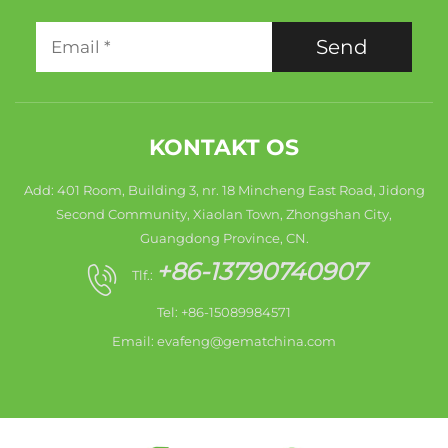
Send
KONTAKT OS
Add: 401 Room, Building 3, nr. 18 Mincheng East Road, Jidong
Second Community, Xiaolan Town, Zhongshan City,
Guangdong Province, CN.
+86-13790740907
Tlf.:
Tel: +86-15089984571
Email:
evafeng@gematchina.com