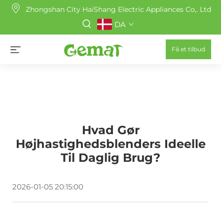
Zhongshan City HaiShang Electric Appliances Co,. Ltd
DA
Få et tilbud
Hvad Gør
Højhastighedsblenders Ideelle
Til Daglig Brug?
2026-01-05 20:15:00