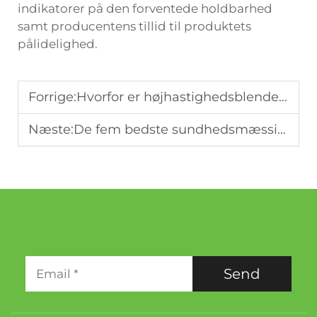
indikatorer på den forventede holdbarhed
samt producentens tillid til produktets
pålidelighed.
Forrige:
Hvorfor er højhastighedsblenderes på vej frem i køkkenene i 2025?
Næste:
De fem bedste sundhedsmæssige fordele ved daglig brug af en juiceblender
Send