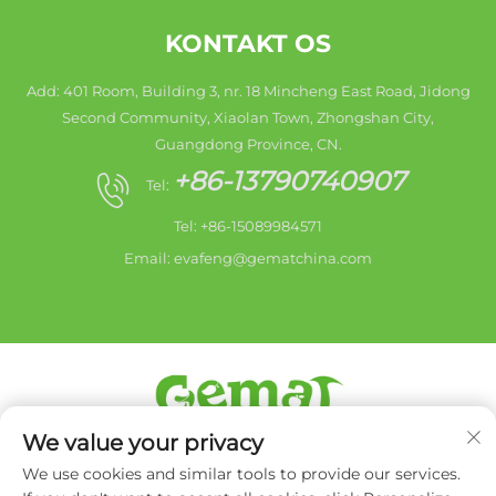
KONTAKT OS
Add: 401 Room, Building 3, nr. 18 Mincheng East Road, Jidong
Second Community, Xiaolan Town, Zhongshan City,
Guangdong Province, CN.
+86-13790740907
Tel:
Tel: +86-15089984571
Email:
evafeng@gematchina.com
We value your privacy
Copyright © 2026 Zhongshan city HaiShang Electric
Appliances Co,. Ltd. Alle rettigheder forbeholdes. -
We use cookies and similar tools to provide our services.
Privatlivspolitik