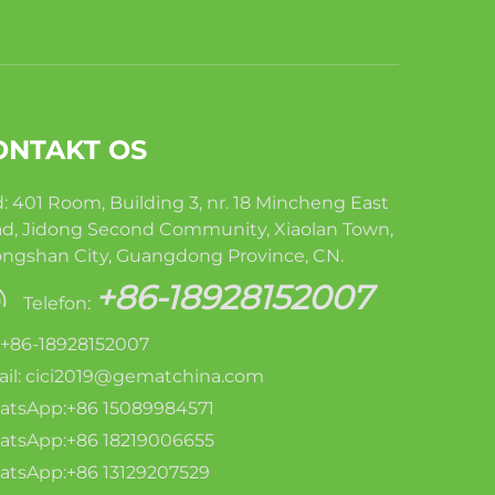
ONTAKT OS
: 401 Room, Building 3, nr. 18 Mincheng East
d, Jidong Second Community, Xiaolan Town,
ngshan City, Guangdong Province, CN.
+86-18928152007
Telefon:
: +86-18928152007
il:
cici2019@gematchina.com
tsApp:+86 15089984571
tsApp:+86 18219006655
tsApp:+86 13129207529