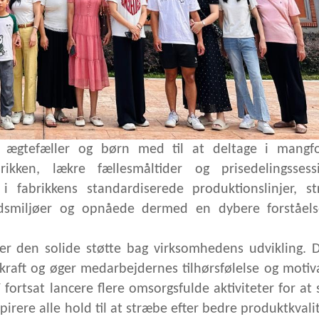
 ægtefæller og børn med til at deltage i mangfo
ikken, lækre fællesmåltider og prisedelingssessi
i fabrikkens standardiserede produktionslinjer, st
ejdsmiljøer og opnåede dermed en dybere forståels
r er den solide støtte bag virksomhedens udvikling.
aft og øger medarbejdernes tilhørsfølelse og motiva
rtsat lancere flere omsorgsfulde aktiviteter for at
irere alle hold til at stræbe efter bedre produktkvali