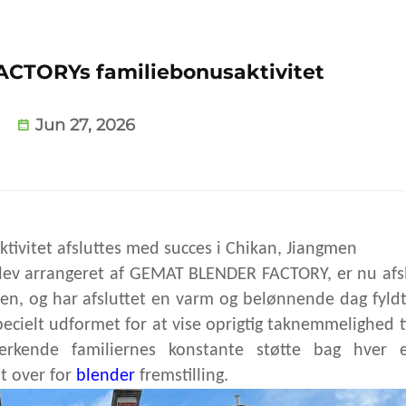
TORYs familiebonusaktivitet
Jun 27, 2026
vitet afsluttes med succes i Chikan, Jiangmen
 blev arrangeret af GEMAT BLENDER FACTORY, er nu afs
men, og har afsluttet en varm og belønnende dag fyl
pecielt udformet for at vise oprigtig taknemmelighed ti
rkende familiernes konstante støtte bag hver e
t over for
blender
fremstilling.