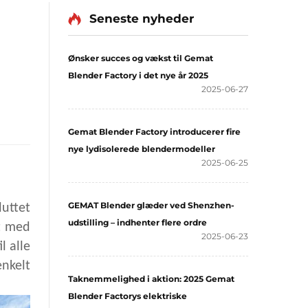
Seneste nyheder
Ønsker succes og vækst til Gemat
Blender Factory i det nye år 2025
2025-06-27
Gemat Blender Factory introducerer fire
nye lydisolerede blendermodeller
2025-06-25
GEMAT Blender glæder ved Shenzhen-
luttet
udstilling – indhenter flere ordre
dt med
2025-06-23
l alle
nkelt
Taknemmelighed i aktion: 2025 Gemat
Blender Factorys elektriske