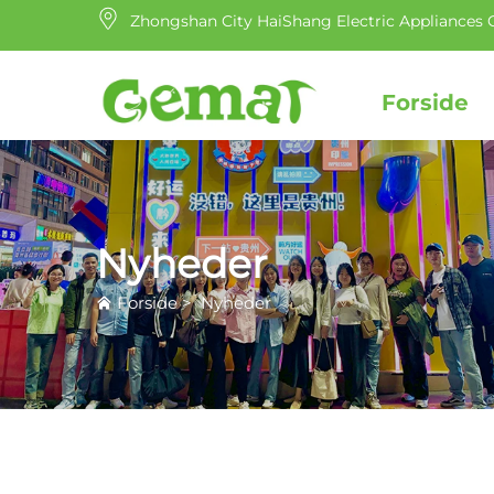
Zhongshan City HaiShang Electric Appliances C
Forside
Nyheder
Forside
>
Nyheder