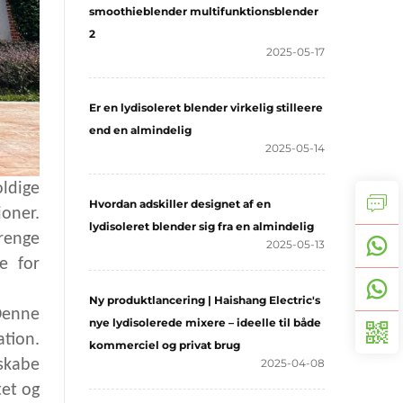
smoothieblender multifunktionsblender
2
2025-05-17
Er en lydisoleret blender virkelig stilleere
end en almindelig
2025-05-14
ldige
Hvordan adskiller designet af en
oner.
lydisoleret blender sig fra en almindelig
renge
2025-05-13
e for
Ny produktlancering | Haishang Electric's
 Denne
nye lydisolerede mixere – ideelle til både
tion.
kommerciel og privat brug
 skabe
2025-04-08
tet og