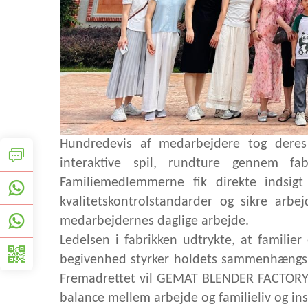
Hundredevis af medarbejdere tog deres
interaktive spil, rundture gennem fabr
Familiemedlemmerne fik direkte indsigt 
kvalitetskontrolstandarder og sikre arb
medarbejdernes daglige arbejde.
Ledelsen i fabrikken udtrykte, at familie
begivenhed styrker holdets sammenhængskr
Fremadrettet vil GEMAT BLENDER FACTORY fo
balance mellem arbejde og familieliv og insp