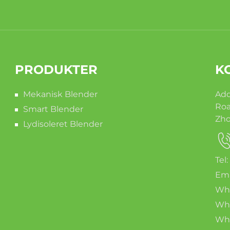
PRODUKTER
K
Mekanisk Blender
Add
Roa
Smart Blender
Zho
Lydisoleret Blender
Tel
Ema
Wha
Wha
Wha