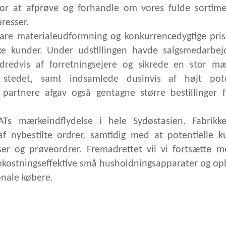
for at afprøve og forhandle om vores fulde sortime
resser.
re materialeudformning og konkurrencedygtige prise
ke kunder. Under udstillingen havde salgsmedarbej
dredvis af forretningsejere og sikrede en stor m
å stedet, samt indsamlede dusinvis af højt pote
partnere afgav også gentagne større bestillinger f
Ts mærkeindflydelse i hele Sydøstasien. Fabrikke
f nybestilte ordrer, samtidig med at potentielle k
elser og prøveordrer. Fremadrettet vil vi fortsætte 
kostningseffektive små husholdningsapparater og op
onale købere.