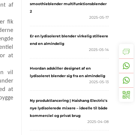
smoothieblender multifunktionsblender
nt af
2
2025-05-17
r fik
derne
Er en lydisoleret blender virkelig stilleere
ængde
end en almindelig
ntiel
2025-05-14
or at
Hvordan adskiller designet af en
n vil
lydisoleret blender sig fra en almindelig
under
2025-05-13
med at
bygge
Ny produktlancering | Haishang Electric's
nye lydisolerede mixere – ideelle til både
kommerciel og privat brug
2025-04-08