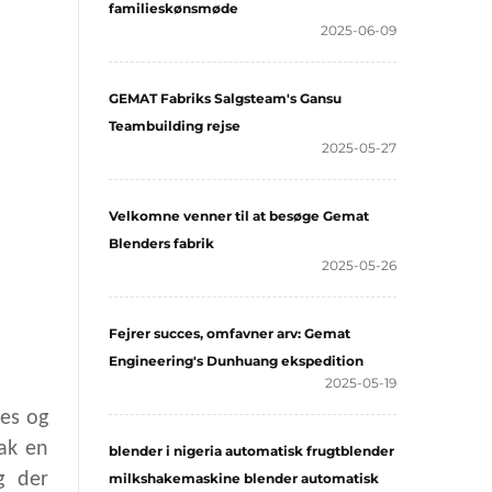
familieskønsmøde
2025-06-09
GEMAT Fabriks Salgsteam's Gansu
Teambuilding rejse
2025-05-27
Velkomne venner til at besøge Gemat
Blenders fabrik
2025-05-26
Fejrer succes, omfavner arv: Gemat
Engineering's Dunhuang ekspedition
2025-05-19
ces og
rak en
blender i nigeria automatisk frugtblender
g der
milkshakemaskine blender automatisk