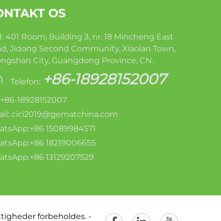
ONTAKT OS
: 401 Room, Building 3, nr. 18 Mincheng East
d, Jidong Second Community, Xiaolan Town,
ngshan City, Guangdong Province, CN.
+86-18928152007
Telefon:
: +86-18928152007
il:
cici2019@gematchina.com
tsApp:+86 15089984571
tsApp:+86 18219006655
tsApp:+86 13129207529
ttigheder forbeholdes. -