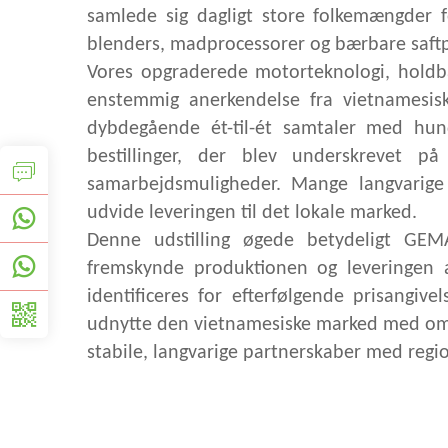
samlede sig dagligt store folkemængder 
blenders, madprocessorer og bærbare saftp
Vores opgraderede motorteknologi, holdba
enstemmig anerkendelse fra vietnamesis
dybdegående ét-til-ét samtaler med hun
bestillinger, der blev underskrevet p
samarbejdsmuligheder. Mange langvarige 
udvide leveringen til det lokale marked.
Denne udstilling øgede betydeligt GEMA
fremskynde produktionen og leveringen a
identificeres for efterfølgende prisangiv
udnytte den vietnamesiske marked med om
stabile, langvarige partnerskaber med regi