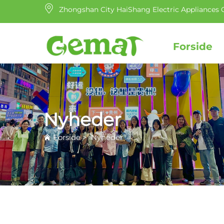
Zhongshan City HaiShang Electric Appliances C
Forside
Nyheder
Forside
>
Nyheder