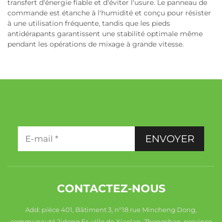
transfert d'énergie fiable et d'éviter l'usure. Le panneau de
commande est étanche à l'humidité et conçu pour résister
à une utilisation fréquente, tandis que les pieds
antidérapants garantissent une stabilité optimale même
pendant les opérations de mixage à grande vitesse.
ENVOYER
CONTACTEZ-NOUS
Add: pièce 401, Bâtiment 3, n°18 rue Mincheng Dong,
communauté Jidong Er, ville de Xiaolan, Zhongshan, province