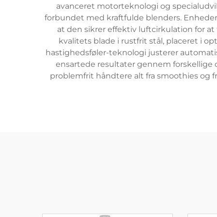
avanceret motorteknologi og specialudvik
forbundet med kraftfulde blenders. Enheden
at den sikrer effektiv luftcirkulation fo
kvalitets blade i rustfrit stål, placeret i
hastighedsføler-teknologi justerer automatis
ensartede resultater gennem forskellige 
problemfrit håndtere alt fra smoothies og f