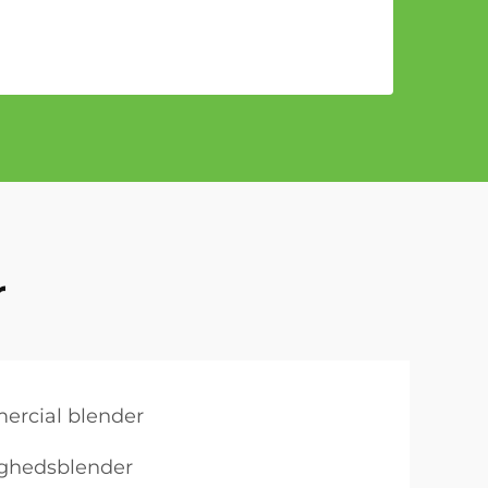
r
ercial blender
tighedsblender