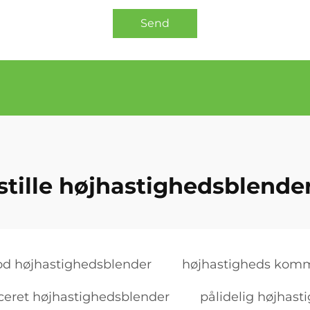
Send
stille højhastighedsblende
od højhastighedsblender
højhastigheds komm
ceret højhastighedsblender
pålidelig højhas