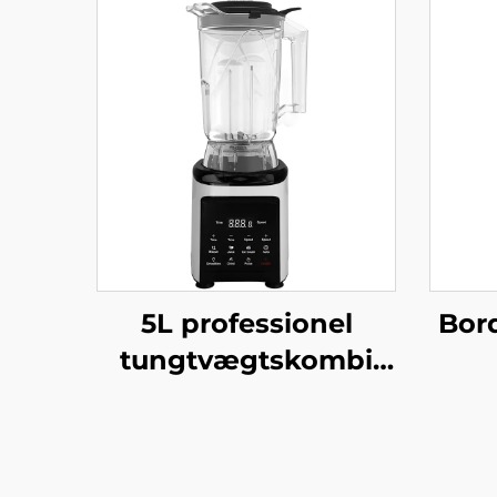
5L professionel
Bor
tungtvægtskombi
HS-360C