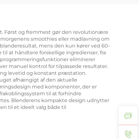
et. Først og fremmest gør den revolutionære
 til morgenens smoothies eller madlavning om
l blanderesultat, mens den kun kører ved 60-
il at håndtere forskellige ingredienser, fra
nte programmeringsfunktioner eliminerer
ver manuel kontrol for tilpassede resultater.
ang levetid og konstant præstation.
ruget afhængigt af den aktuelle
ngøringsdesign med komponenter, der er
rakoblingssystem til at forhindre
startes. Blenderens kompakte design udnytter
til et ideelt valg både til