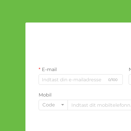
E-mail
0/100
Mobil
Code