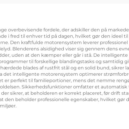
nge overbevisende fordele, der adskiller den på marked
de i fred til enhver tid på dagen, hvilket gør den ideel
oerne. Den kraftfulde motorensystem leverer professione
alelyd. Blenderens alsidighed viser sig gennem dens evne t
nødder, uden at den kæmper eller går i stå. De intellige
 programmer til forskellige blandingstasks og samtidig gi
rdede blades af rustfrit stål og en solid bund, sikrer l
, da det intelligente motorensystem optimerer strømforb
et er perfekt til familieportioner, mens det nemme re
oldelsen. Sikkerhedsfunktioner omfatter et automatisk f
r sikrer, at beholderen er korrekt placeret, før drift 
den beholder professionelle egenskaber, hvilket gør den 
iljøer.