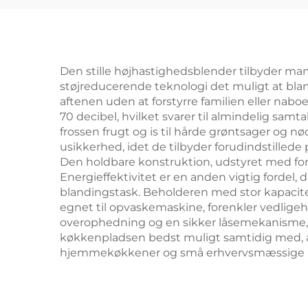
Den stille højhastighedsblender tilbyder ma
støjreducerende teknologi det muligt at blan
aftenen uden at forstyrre familien eller nab
70 decibel, hvilket svarer til almindelig samt
frossen frugt og is til hårde grøntsager og 
usikkerhed, idet de tilbyder forudindstillede
Den holdbare konstruktion, udstyret med forhæ
Energieffektivitet er en anden vigtig fordel
blandingstask. Beholderen med stor kapacit
egnet til opvaskemaskine, forenkler vedligeh
overophedning og en sikker låsemekanisme, de
køkkenpladsen bedst muligt samtidig med, at 
hjemmekøkkener og små erhvervsmæssige m