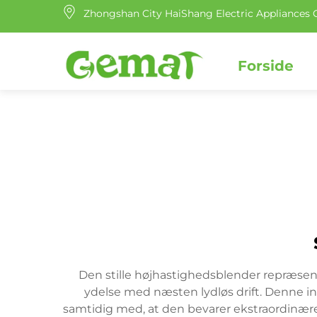
Zhongshan City HaiShang Electric Appliances C
Forside
Den stille højhastighedsblender repræsen
ydelse med næsten lydløs drift. Denne in
samtidig med, at den bevarer ekstraordinær