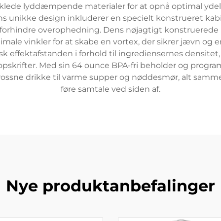
lede lyddæmpende materialer for at opnå optimal ydelse
s unikke design inkluderer en specielt konstrueret kabi
r at forhindre overophedning. Dens nøjagtigt konstruerede
 optimale vinkler for at skabe en vortex, der sikrer jævn o
k effektafstanden i forhold til ingrediensernes densitet,
opskrifter. Med sin 64 ounce BPA-fri beholder og progr
rossne drikke til varme supper og nøddesmør, alt sammen
føre samtale ved siden af.
Nye produktanbefalinger