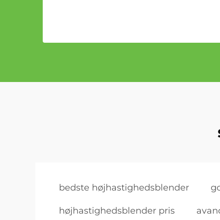
bedste højhastighedsblender
g
højhastighedsblender pris
avan