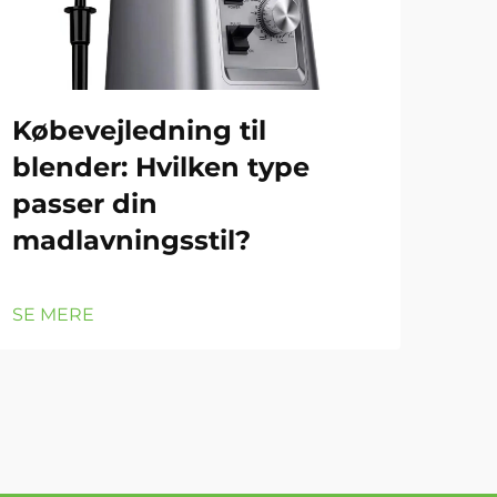
Købevejledning til
Hv
blender: Hvilken type
nø
passer din
hj
madlavningsstil?
SE 
SE MERE