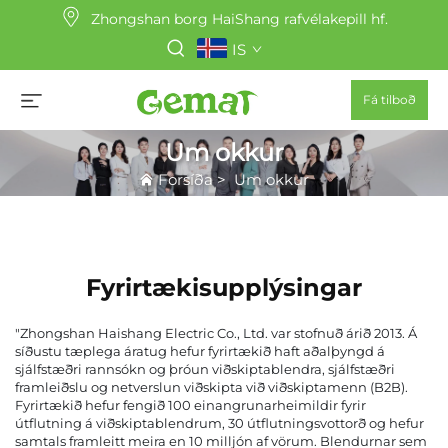
Zhongshan borg HaiShang rafvélakepill hf.
IS
Fá tilboð
Um okkur
Forsíða
>
Um okkur
Fyrirtækisupplýsingar
"Zhongshan Haishang Electric Co., Ltd. var stofnuð árið 2013. Á
síðustu tæplega áratug hefur fyrirtækið haft aðalþyngd á
sjálfstæðri rannsókn og þróun viðskiptablendra, sjálfstæðri
framleiðslu og netverslun viðskipta við viðskiptamenn (B2B).
Fyrirtækið hefur fengið 100 einangrunarheimildir fyrir
útflutning á viðskiptablendrum, 30 útflutningsvottorð og hefur
samtals framleitt meira en 10 milljón af vörum. Blendurnar sem