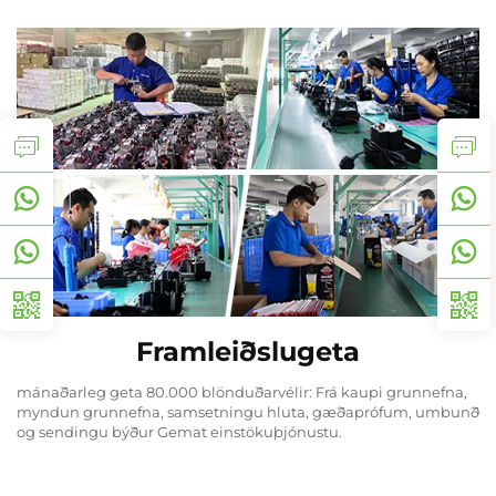
Framleiðslugeta
mánaðarleg geta 80.000 blönduðarvélir: Frá kaupi grunnefna,
myndun grunnefna, samsetningu hluta, gæðaprófum, umbunð
og sendingu býður Gemat einstökuþjónustu.