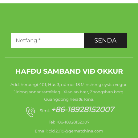
SENDA
HAFÐU SAMBAND VIÐ OKKUR
Add: herbergi 401, Hús 3, númer 18 Mincheng eystra vegur,
Jidong annar samfélagi, Xiaolan bær, Zhongshan borg,
Guangdong héraði, Kína.
+86-18928152007
Sími:
Tel: +86-18928152007
Email:
cici2019@gematchina.com