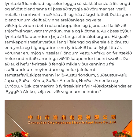
fyrirtækið framleiddi og selur leggja sérstakt áherslu á lífslengd
og afköst blendranna til þess að tryggja að vörurnar geti verið
notaðar í umhverfi með háa afl- og háa álagshlutföll. Þetta gerir
blendrunum kleift að vinna áreiðanlega og veita
viðskiptavinum betri notendaupplifun og þjónustu í fallið við
snjórfrysingar, vatnsmyndun, mala og kjötmala. Auk þess býður
fyrirtækið kaupendum þrjú ár langa eftirsöluborgun. 'Há gæði,
samkeppnishæfur verður, lang lífslengd og áhersla á þjónustu'
er reynsla og tilgangurinn sem fyrirtækið hefur fylgt í tíu ár.
Vörurnar eru mjög vinsælar í löndum Vestur-Afríku og fyrirtækið
hefur undirritað samninga við 10 kaupendur í þeirri svæðis. Þar
að auki hefur fyrirtækið fengið mikla viðurkenningu frá
staðbundnum neytendum og hefur jafnframt
samstarfsviðskiptamenn í Mið-Austurlöndum, Suðaustur-Asíu,
Japan, Suður-Kóreu, Suður-Ameríku, Norður-Ameríku og
Evrópu. Viðskiptamarkmið fyrirtækisins fyrir viðskiptablendra er:
'Byggð á Afríku, selja vel víðsvegar um heiminn'."