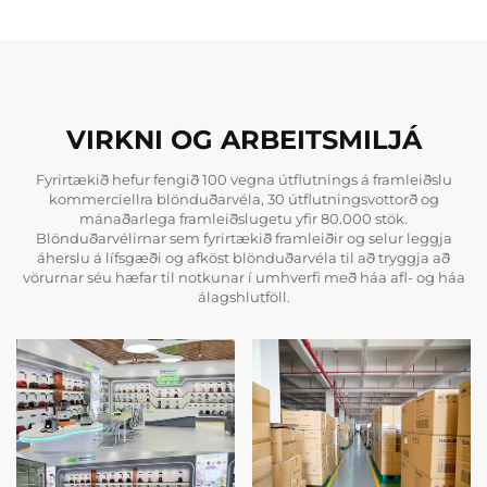
VIRKNI OG ARBEITSMILJÁ
Fyrirtækið hefur fengið 100 vegna útflutnings á framleiðslu
kommerciellra blönduðarvéla, 30 útflutningsvottorð og
mánaðarlega framleiðslugetu yfir 80.000 stök.
Blönduðarvélirnar sem fyrirtækið framleiðir og selur leggja
áherslu á lífsgæði og afköst blönduðarvéla til að tryggja að
vörurnar séu hæfar til notkunar í umhverfi með háa afl- og háa
álagshlutföll.