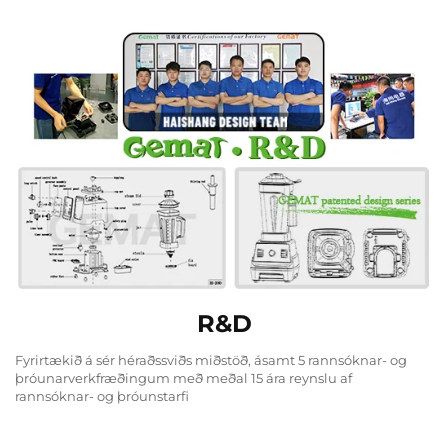
R&D
Fyrirtækið á sér héraðssviðs miðstöð, ásamt 5 rannsóknar- og
þróunarverkfræðingum með meðal 15 ára reynslu af
rannsóknar- og þróunstarfi