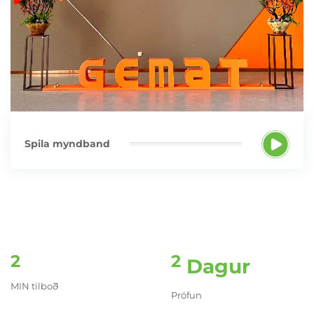
Spila myndband
2
2
Dagur
MIN tilboð
Prófun