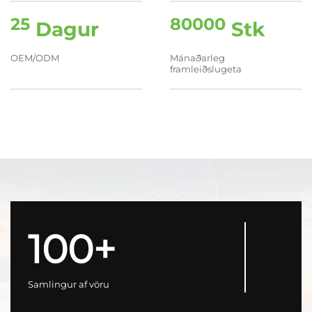
25
80000
Dagur
Stk
OEM/ODM
Mánaðarleg
framleiðslugeta
100+
Samlingur af vöru