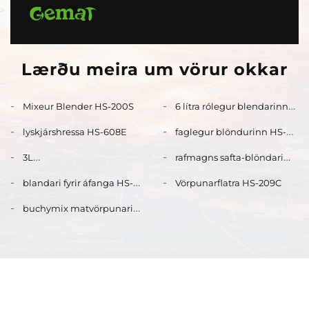
Lærðu meira um vörur okkar
Mixeur Blender HS-200S
6 lítra rólegur blendarinn
HS-609C
lyskjárshressa HS-608E
faglegur blöndurinn HS-
209
3L
rafmagns safta-blöndari
blöndunaraðgerðarmaður
HS-200D
blandari fyrir áfanga HS-
Vörpunarflatra HS-209C
og kvernimaður HS-228D
206C
buchymix matvörpunari
HS-602C