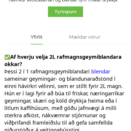
Fyrirspurn
Yfirlit
Mældar vörur
Af hverju velja 2L rafmagnsgeymiblandara
✅
okkar?
Þessi 2 í 1 rafmagnsgeymiblandari
blendar
sameinar geymingar- og blandunaraðstönd í
einni hávirkri vélinni, sem er stillt fyrir 2L magn.
Hún er í lagi fyrir að búa til friskar, næringarríkar
geymingar, skæri og köld drykkja heima eða í
litlum kaffihúsum, með góðu jafnvægi á milli
sterkra afköst, nákvæmrar stjórnunar og
viðþrifandi framleiðslu til að gefa samfellda
niðurstöður á veitingahússtigi.