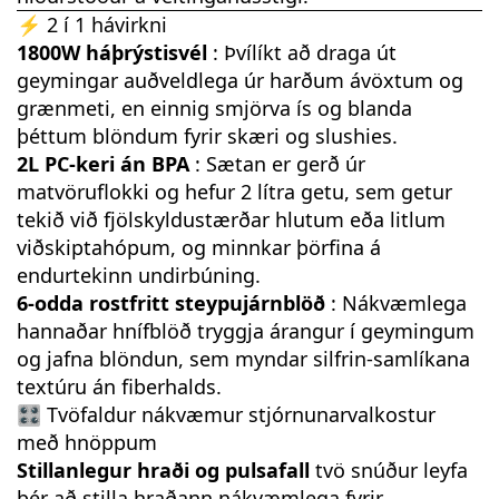
⚡ 2 í 1 hávirkni
1800W háþrýstisvél
: Þvílíkt að draga út
geymingar auðveldlega úr harðum ávöxtum og
grænmeti, en einnig smjörva ís og blanda
þéttum blöndum fyrir skæri og slushies.
2L PC-keri án BPA
: Sætan er gerð úr
matvöruflokki og hefur 2 lítra getu, sem getur
tekið við fjölskyldustærðar hlutum eða litlum
viðskiptahópum, og minnkar þörfina á
endurtekinn undirbúning.
6-odda rostfritt steypujárnblöð
: Nákvæmlega
hannaðar hnífblöð tryggja árangur í geymingum
og jafna blöndun, sem myndar silfrin-samlíkana
textúru án fiberhalds.
🎛️ Tvöfaldur nákvæmur stjórnunarvalkostur
með hnöppum
Stillanlegur hraði og pulsafall
tvö snúður leyfa
þér að stilla hraðann nákvæmlega fyrir