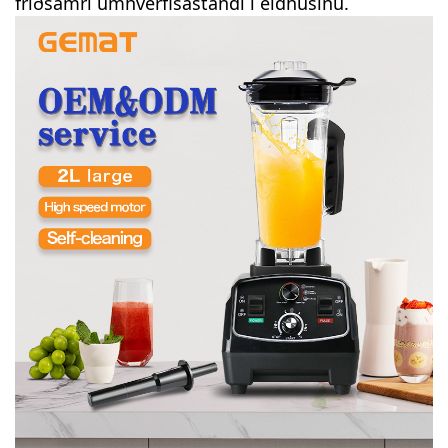
friðsamri umhverfisástandi í eldhúsinu.