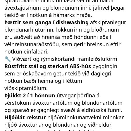
sprautuvarnandi lokinn lásar vel til að halda
ávextajusínum og blöndunum inni, jafnvel þegar
tækið er í notkun á hámarks hraða.
Þættir sem ganga í dishwashing
afskiptanlegur
blöndunarhluturinn, lokkurrinn og blöðrunum
eru auðvelt að hreinsa með höndunni eða í
vélhreinsunaraðstöðu, sem gerir hreinsun eftir
notkun einfaldari.
🔧 Víðvært og rýmiskortandi framleiðsluform
Rústfritt stál og sterkari ABS-hús
byggingin
sem er óskaðavörn getur tekið við daglegri
notkun bæði heima og í léttum
viðskiptamiðlum.
Þjúkkt 2 í 1 hönnun
útvegar þörfina á
sérstökum ávöxtunartólum og blöndunartólum
og sparað er gagnlegt svæði á eldhússkálfunni.
Hljóðlát rekstur
hljóðminnkunartækni minnkar
hljóð ávöxtunar og blöndunar og viðheldur