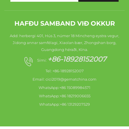
HAFÐU SAMBAND VIÐ OKKUR
Add: herbergi 401, Hús 3, númer 18 Mincheng eystra vegur,
Jidong annar samfélagi, Xiaolan bær, Zhongshan borg,
Guangdong héraði, Kína.
+86-18928152007
Sími:
Tel: +86-18928152007
Email:
cici2019@gematchina.com
WhatsApp:+86 15089984571
WhatsApp:+86 18219006655
WhatsApp:+86 13129207529