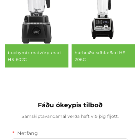
buchymix matvörpunari
hárhraða rafhlæðari HS-
HS-602C
206C
Fáðu ókeypis tilboð
Samskiptavandamál verða haft við þig fljótt.
Netfang