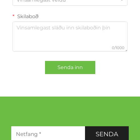
Skilaboð
0/1000
Senda inn
SENDA