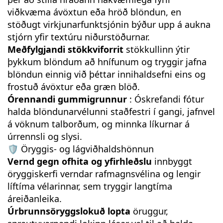
viðkvæma ávöxtun eða hröð blöndun, en
stöðugt virkjunarfunktsjónin býður upp á aukna
stjórn yfir textúru niðurstöðurnar.
Meðfylgjandi stökkviforrit
stökkullinn ýtir
þykkum blöndum að hnífunum og tryggir jafna
blöndun einnig við þéttar innihaldsefni eins og
frostuð ávöxtur eða græn blöð.
Órennandi gummigrunnur
: Óskrefandi fótur
halda blöndunarvélunni staðfestri í gangi, jafnvel
á vöknum talborðum, og minnka líkurnar á
úrrennsli og slysi.
🛡️ Öryggis- og lágviðhaldshönnun
Vernd gegn ofhita og yfirhleðslu
innbyggt
öryggiskerfi verndar rafmagnsvélina og lengir
líftíma vélarinnar, sem tryggir langtíma
áreiðanleika.
Úrbrunnsöryggslokuð lopta
öruggur,