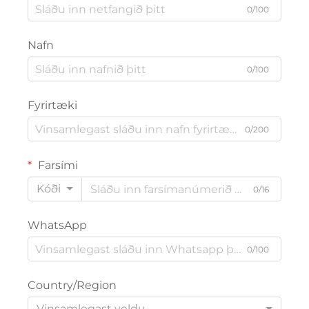
0/100
Nafn
0/100
Fyrirtæki
0/200
Farsími
Kóði
0/16
WhatsApp
0/100
Country/Region
Vinsamlegast veldu