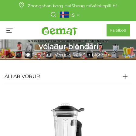
Zhongshan borg HaiShang rafvélakepill hf.
IS
Fá tilboð
Vélaður blöndari
Forsíða
>
Vörur
>
Vélaður blöndari
ALLAR VÖRUR