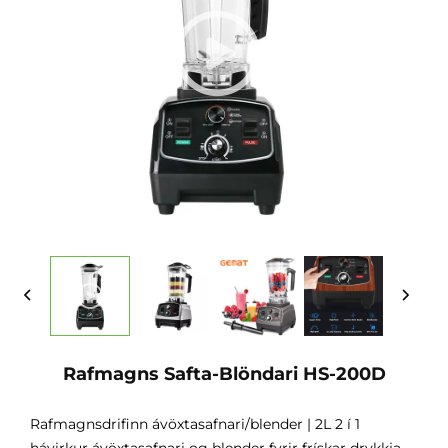
Rafmagns Safta-Blöndari HS-200D
Rafmagnsdrifinn ávöxtasafnari/blender | 2L 2 í 1
hávirkur ávöxtasafnari og blender fyrir frískar drykkja